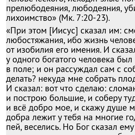
прелюбодеяния, любодеяния, уби
лихоимство» (Мк. 7:20-23).
«При этом [Иисус] сказал им: см
любостяжания, ибо жизнь челове
от изобилия его имения. И сказа
у одного богатого человека бы
в поле; и он рассуждал сам с со
делать? некуда мне собрать пло
И сказал: вот что сделаю: слом
и построю большие, и соберу ту
и всё добро мое, и скажу душе 
добра лежит у тебя на многие го
пей, веселись. Но Бог сказал ем