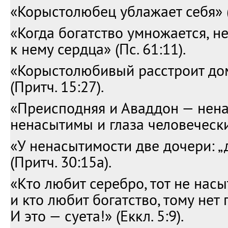
«Корыстолюбец ублажает себя» (П
«Когда богатство умножается, н
к нему сердца» (Пс. 61:11).
«Корыстолюбивый расстроит до
(Притч. 15:27).
«Преисподняя и Аваддон — нена
ненасытимы и глаза человеческие
«У ненасытимости две дочери: „д
(Притч. 30:15а).
«Кто любит серебро, тот не насы
и кто любит богатство, тому нет 
И это — суета!» (Еккл. 5:9).