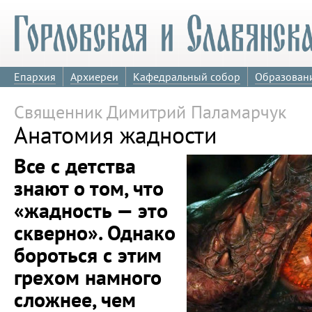
Епархия
Архиереи
Кафедральный собор
Образован
Священник Димитрий Паламарчук
Анатомия жадности
Все с детства
знают о том, что
«жадность — это
скверно». Однако
бороться с этим
грехом намного
сложнее, чем