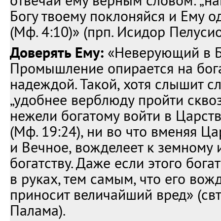
отвечай ему верным словом: „на
Богу твоему поклоняйся и Ему о
(Мф. 4:10)» (прп. Исидор Пелусио
Доверять Ему:
«Неверующий в Б
Промышление опирается на бог
надеждой. Такой, хотя слышит сл
„удобнее верблюду пройти сквоз
нежели богатому войти в Царст
(Мф. 19:24), ни во что вменяя Ц
и Вечное, вожделеет к земному
богатству. Даже если этого бога
в руках, тем самым, что его вож
приносит величайший вред» (свт
Палама).