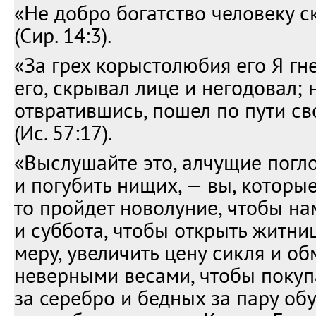
«Не добро богатство человеку с
(Сир. 14:3).
«За грех корыстолюбия его Я гн
его, скрывал лице и негодовал; н
отвратившись, пошел по пути св
(Ис. 57:17).
«Выслушайте это, алчущие погл
и погубить нищих, — вы, которые
то пройдет новолуние, чтобы на
и суббота, чтобы открыть житни
меру, увеличить цену сикля и о
неверными весами, чтобы поку
за серебро и бедных за пару обу