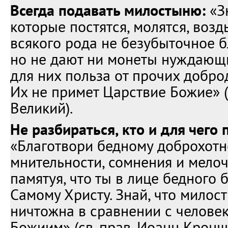
Всегда подавать милостыню:
«З
которые постятся, молятся, возд
всякого рода не безубыточное б
но не дают ни монеты нуждающи
для них польза от прочих добро
Их не примет Царствие Божие» (
Великий).
Не разбираться, кто и для чего п
«Благотвори бедному доброхотно
мнительности, сомнения и мелоч
памятуя, что ты в лице бедного
Самому Христу. Знай, что милост
ничтожна в сравнении с челове
Божиим» (св. прав. Иоанн Кронш