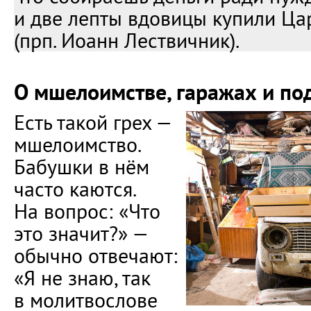
и две лепты вдовицы купили Ца
(прп. Иоанн Лествичник).
О мшелоимстве, гаражах и по
Есть такой грех —
мшелоимство.
Бабушки в нём
часто каются.
На вопрос: «Что
это значит?» —
обычно отвечают:
«Я не знаю, так
в молитвослове