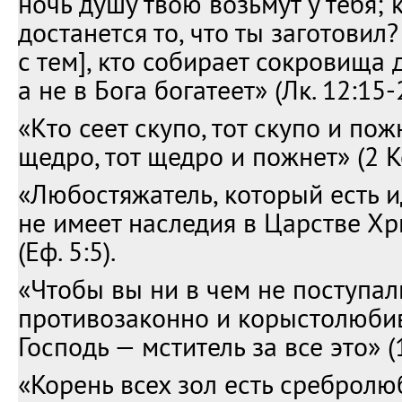
ночь душу твою возьмут у тебя; 
достанется то, что ты заготовил?
с тем], кто собирает сокровища д
а не в Бога богатеет» (Лк. 12:15-
«Кто сеет скупо, тот скупо и пожн
щедро, тот щедро и пожнет» (2 Ко
«Любостяжатель, который есть 
не имеет наследия в Царстве Хр
(Еф. 5:5).
«Чтобы вы ни в чем не поступал
противозаконно и корыстолюбив
Господь — мститель за все это» (
«Корень всех зол есть сребролюби