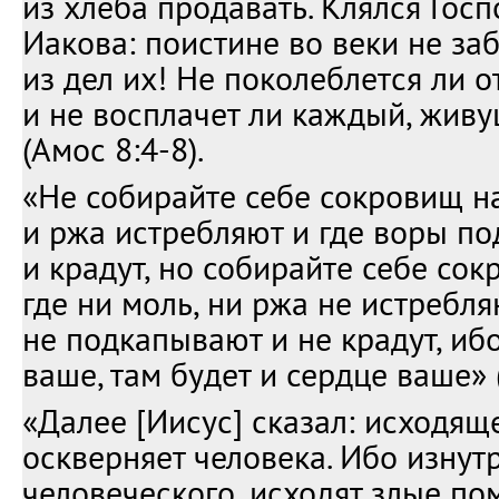
из хлеба продавать. Клялся Гос
Иакова: поистине во веки не за
из дел их! Не поколеблется ли от
и не восплачет ли каждый, живу
(Амос 8:4-8).
«Не собирайте себе сокровищ на
и ржа истребляют и где воры п
и крадут, но собирайте себе сок
где ни моль, ни ржа не истребля
не подкапывают и не крадут, иб
ваше, там будет и сердце ваше» (
«Далее [Иисус] сказал: исходящ
оскверняет человека. Ибо изнутр
человеческого, исходят злые по