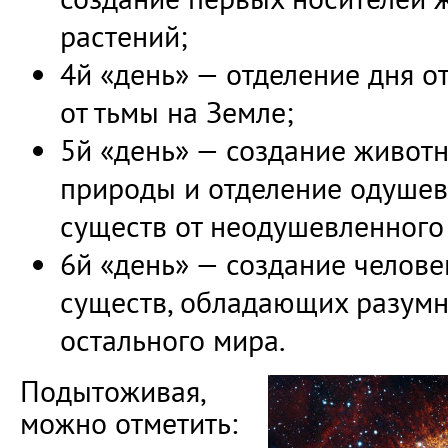
растений;
4й «день» — отделение дня от
от тьмы на Земле;
5й «день» — создание живот
природы и отделение одуше
существ от неодушевленного
6й «день» — создание челове
существ, обладающих разумно
остального мира.
Подытоживая,
можно отметить: