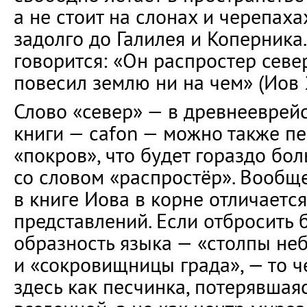
а не стоит на слонах и черепаха
задолго до Галилея и Коперника.
говорится: «Он распростер севе
повесил землю ни на чем» (Иов 2
Слово «север» — в древнееврей
книги — cafon — можно также пе
«покров», что будет гораздо бо
со словом «распростёр». Вообщ
в книге Иова в корне отличаетс
представлений. Если отбросить
образность языка — «столпы неб
и «сокровищницы града», — то ч
здесь как песчинка, потерявша