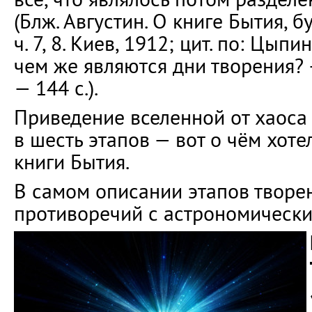
(Блж. Августин. О книге Бытия, б
ч. 7, 8. Киев, 1912; цит. по: Цыпи
чем же являются дни творения? —
— 144 с.).
Приведение вселенной от хаоса
в шесть этапов — вот о чём хоте
книги Бытия.
В самом описании этапов творе
противоречий с астрономическ