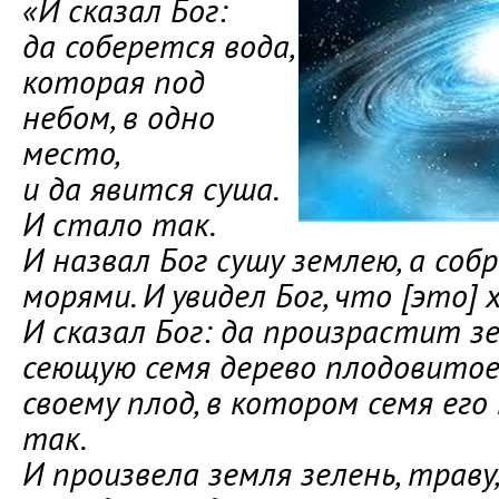
«И сказал Бог:
да соберется вода,
которая под
небом, в одно
место,
и да явится суша.
И стало так.
И назвал Бог сушу землею, а соб
морями. И увидел Бог, что [это] 
И сказал Бог: да произрастит зе
сеющую семя дерево плодовитое,
своему плод, в котором семя его
так.
И произвела земля зелень, траву