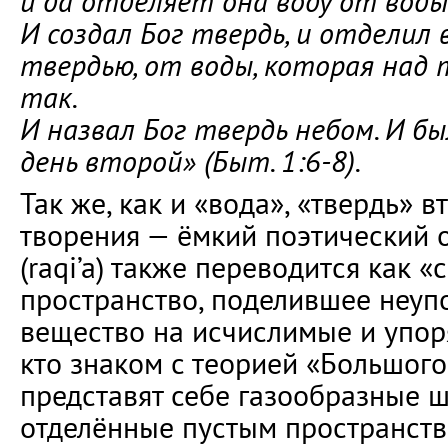
и да отделяет она воду от воды
И создал Бог твердь, и отделил 
твердью, от воды, которая над 
так.
И назвал Бог твердь небом. И бы
день второй» (Быт. 1:6-8).
Так же, как и «вода», «твердь» в
творения — ёмкий поэтический о
(raqi’a) также переводится как «
пространство, поделившее неуп
вещество на исчислимые и упоря
кто знаком с теорией «Большого
представят себе газообразные ш
отделённые пустым пространств