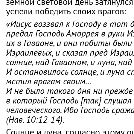
земной световой день затянулся 
успели победить своих врагов:
«Иисус воззвал к Господу в тот 
предал Господь Аморрея в руки И
их в Гаваоне, и они побиты были
Израилевых, и сказал пред Изра
солнце, над Гаваоном, и луна, на
И остановилось солнце, и луна с
мстил врагам своим…
И не было такого дня ни прежде 
в который Господь [так] слушал
человеческого. Ибо Господь сраж
(Нав. 10:12-14).
Солнце и луна, согласно этому о