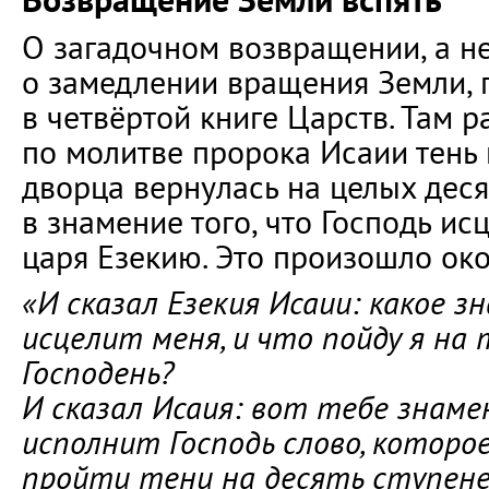
О загадочном возвращении, а н
о замедлении вращения Земли, 
в четвёртой книге Царств. Там р
по молитве пророка Исаии тень 
дворца вернулась на целых деся
в знамение того, что Господь ис
царя Езекию. Это произошло около
«И сказал Езекия Исаии: какое з
исцелит меня, и что пойду я на
Господень?
И сказал Исаия: вот тебе знаме
исполнит Господь слово, которое
пройти тени на десять ступене