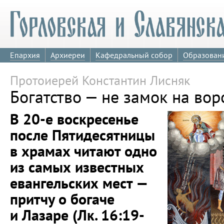
Епархия
Архиереи
Кафедральный собор
Образован
Протоиерей Константин Лисняк
Богатство — не замок на вор
В 20-е воскресенье
после Пятидесятницы
в храмах читают одно
из самых известных
евангельских мест —
притчу о богаче
и Лазаре (Лк. 16:19-