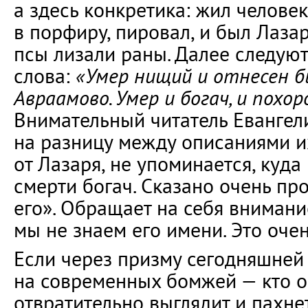
а здесь конкретика: жил челове
в порфиру, пировал, и был Лаза
псы лизали раны. Далее следую
слова:
«Умер нищий и отнесен б
Авраамово. Умер и богач, и похор
Внимательный читатель Евангел
на разницу между описаниями их
от Лазаря, не упоминается, куд
смерти богач. Сказано очень пр
его». Обращает на себя внимание
мы не знаем его имени. Это очен
Если через призму сегодняшней
на современных бомжей — кто он
отвратительно выглядит и пахне