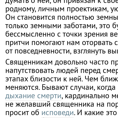
думать о ней, он привязан к св
родному, личным проектикам, у
Он становится полностью земны
только земными заботами, это б
бессмысленно с точки зрения ве
притчи помогают нам оторвать 
от повседневности, взглянуть вы
Священникам довольно часто п
напутствовать людей перед сме
этапах близости к ней. Чем бли
меняются. Бывают случаи, когда
дыхание смерти
, кардинально м
не желавший священника на поро
просит об
исповеди
. И какие это