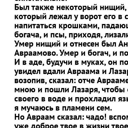
Был также некоторый нищий,
который лежал у ворот его в 
напитаться крошками, падаю
богача, и псы, приходя, лизал
Умер нищий и отнесен был Ан
Авраамово. Умер и богач, и п
И в аде, будучи в муках, он п
увидел вдали Авраама и Лазар
возопив, сказал: отче Авраам
мною и пошли Лазаря, чтобы 
своего в воде и прохладил яз
я мучаюсь в пламени сем.
Но Авраам сказал: чадо! вспо
уже доброе твое в жизни твое