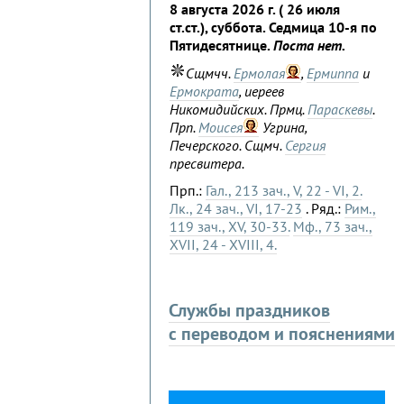
8 августа 2026 г. ( 26 июля
ст.ст.), суббота. Седмица 10-я по
Пятидесятнице.
Поста нет.
Сщмчч.
Ермолая
,
Ермиппа
и
Ермократа
, иереев
Никомидийских. Прмц.
Параскевы
.
Прп.
Моисея
Угрина,
Печерского. Сщмч.
Сергия
пресвитера.
Прп.:
Гал., 213 зач., V, 22 - VI, 2.
Лк., 24 зач., VI, 17-23
. Ряд.:
Рим.,
119 зач., XV, 30-33.
Мф., 73 зач.,
XVII, 24 - XVIII, 4.
Службы праздников
с переводом и пояснениями