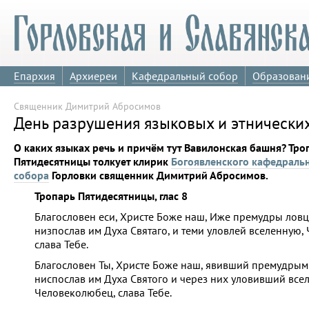
Епархия
Архиереи
Кафедральный собор
Образован
Священник Димитрий Абросимов
День разрушения языковых и этнически
О каких языках речь и причём тут Вавилонская башня? Тро
Пятидесятницы толкует клирик
Богоявленского кафедраль
собора
Горловки священник Димитрий Абросимов.
Тропарь Пятидесятницы, глас 8
Благословен еси, Христе Боже наш, Иже премудры ловц
низпослав им Духа Святаго, и теми уловлей вселенную,
слава Тебе.
Благословен Ты, Христе Боже наш, явивший премудрым
ниспослав им Духа Святого и через них уловивший все
Человеколюбец, слава Тебе.