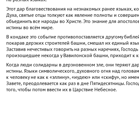
Этот дар благовествования на незнакомых ранее языках, к
Духа, святые отцы толкуют как явление полноты и соверше
объединить все народы во Христе. Это знание для апостол
истины во всём мире.
В кондаке это событие противопоставляется другому библей
покарав дерзких строителей башни, смешал их единый язык,
Заставив нечестивых говорить на разных наречиях, Господь 
произошедшее некогда у Вавилонской башни, приходит к кон
Когда люди солидарны в дерзновенном зле, они теряют дар
истины. Языки символического, духовного огня над голова
к человеку не как к «эллину», «иудею» или «скифу», но име
Завете, преодолевается как раз в дне Пятидесятницы. Госп
того, чтобы потом ввести их в Царствие Небесное.