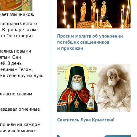
чает язычников.
постолам Святого
. В тропаре также
то Он сотворит
Просим молитв об упокоении
погибших священников
и прихожан
лались новыми
ятым. Они
ей. В день
 единым Телом,
 к себе других душ.
огласно славим
 раздавал огненные
Святитель Лука Крымский
, почили на каждом
величиях Божиих»