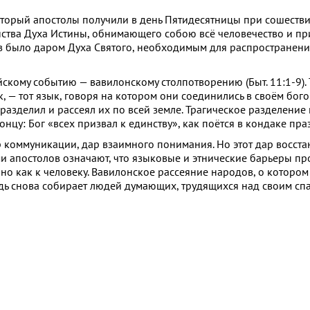
оторый апостолы получили в день Пятидесятницы при сошестви
нства Духа Истины, обнимающего собою всё человечество и п
ов было даром Духа Святого, необходимым для распространени
скому событию — вавилонскому столпотворению (Быт. 11:1-9). 
 — тот язык, говоря на котором они соединились в своём бог
разделил и рассеял их по всей земле. Трагическое разделение
цу: Бог «всех призвал к единству», как поётся в кондаке пра
 коммуникации, дар взаимного понимания. Но этот дар восста
ми апостолов означают, что языковые и этнические барьеры пр
нно как к человеку. Вавилонское рассеяние народов, о котором
одь снова собирает людей думающих, трудящихся над своим спа