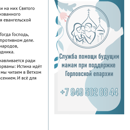
и на них Святого
ризванного
я евангельской
Тогда Господь,
опротивном деле.
 народов,
здника.
навливается ради
орваны: Истина идёт
 мы читаем в Ветхом
сением. И всё для