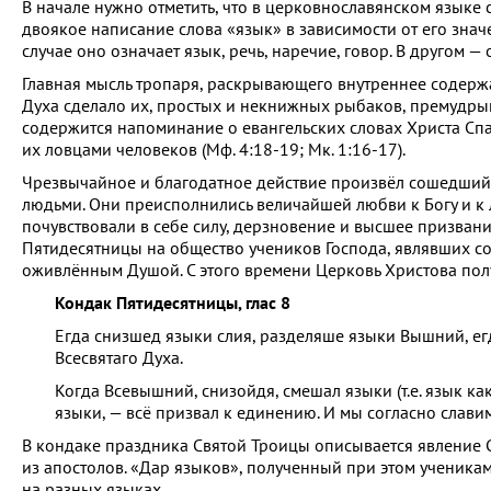
В начале нужно отметить, что в церковнославянском языке 
двоякое написание слова «язык» в зависимости от его знач
случае оно означает язык, речь, наречие, говор. В другом 
Главная мысль тропаря, раскрывающего внутреннее содержа
Духа сделало их, простых и некнижных рыбаков, премудрыми
содержится напоминание о евангельских словах Христа Спа
их ловцами человеков (Мф. 4:18-19; Мк. 1:16-17).
Чрезвычайное и благодатное действие произвёл сошедший 
людьми. Они преисполнились величайшей любви к Богу и к 
почувствовали в себе силу, дерзновение и высшее призвани
Пятидесятницы на общество учеников Господа, являвших со
оживлённым Душой. С этого времени Церковь Христова полу
Кондак Пятидесятницы, глас 8
Егда снизшед языки слия, разделяше языки Вышний, ег
Всесвятаго Духа.
Когда Всевышний, снизойдя, смешал языки (т.е. язык ка
языки, — всё призвал к единению. И мы согласно славим
В кондаке праздника Святой Троицы описывается явление С
из апостолов. «Дар языков», полученный при этом ученикам
на разных языках.