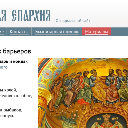
Официальный сайт
ие
Контакты
Гуманитарная помощь
Материалы
х барьеров
парь и кондак
ного
ы явлей,
 Человеколюбче,
и рыбаков,
ленную.