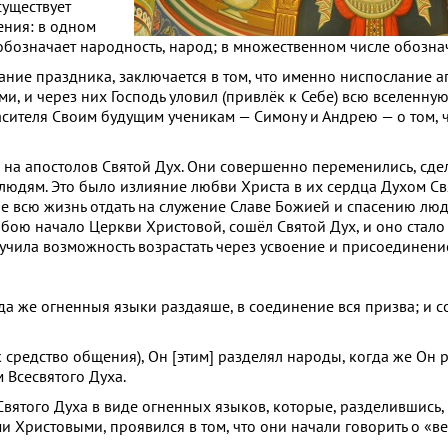
существует
ения: в одном
— обозначает народность, народ; в множественном числе обозна
ние праздника, заключается в том, что именно ниспослание а
, и через них Господь уловил (привлёк к Себе) всю вселенную
сителя Своим будущим ученикам — Симону и Андрею — о том, ч
на апостолов Святой Дух. Они совершенно переменились, сде
людям. Это было излияние любви Христа в их сердца Духом Св
е всю жизнь отдать на служение Славе Божией и спасению люд
бою начало Церкви Христовой, сошёл Святой Дух, и оно стало
чила возможность возрастать через усвоение и присоединение
да же огненныя языки раздаяше, в соединение вся призва; и с
к средство общения), Он [этим] разделял народы, когда же Он
 Всесвятого Духа.
вятого Духа в виде огненных языков, которые, разделившись
и Христовыми, проявился в том, что они начали говорить о «