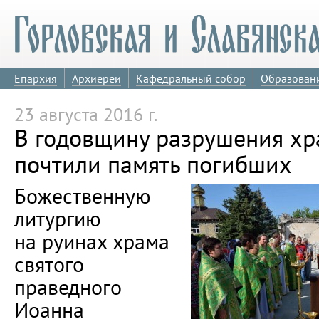
Епархия
Архиереи
Кафедральный собор
Образован
23 августа 2016 г.
В годовщину разрушения хр
почтили память погибших
Божественную
литургию
на руинах храма
святого
праведного
Иоанна