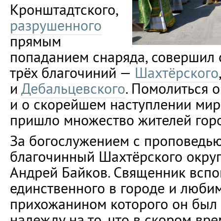
Кронштадтского,
разрушенного
прямым
попаданием снаряда, совершил 
трёх благочиний —
Шахтёрского
и
Дебальцевского
. Помолиться 
и о скорейшем наступлении мир
пришло множество жителей горо
За богослужением с проповедью
благочинный Шахтёрского окру
Андрей Байков. Священник всп
единственного в городе и люби
прихожанином которого он был 
надежду на то, что в скором вр