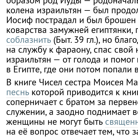
образом род Иуды — родоначал
колена израильтян — был продолж
Иосиф пострадал и был брошен 
коварства замужней египтянки,
соблазнить
(Быт. 39 гл.), но бла
на службу к фараону, спас свой
израильтян — от голода и помог
в Египте, где они потом попали в
В книге Чисел сестра Моисея М
песнь
которой приводится к книг
соперничает с братом за перве
служении, а заодно поднимает в
женщины не могут быть
священ
на её вопрос отвечает тем, что 