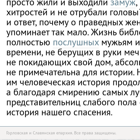
просто жили и выходили
замуж
,
хитростей и не отрубали головы
и ответ, почему о праведных же
упоминает так мало. Жизнь библ
полностью
послушных
мужьям и
времени, не берущих в руки меч
не покидающих свой дом, абсо
не примечательна для истории.
им человеческая история продол
а благодаря смирению самых л
представительниц слабого пола
история нашего спасения.
Горловская и Славянская епархия. Все права защищены.