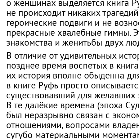
о женщинах выделяется книга Ру
не происходит никаких трагедий
героические подвиги и не возно
прекрасные хвалебные гимны. Э
знакомства и женитьбы двух люд
В отличие от удивительных исто
позднее время воспетых в книга
их история вполне обыденна для
в книге Руфь просто описываетс
существовавший для желавших з
В те далёкие времена (эпоха Су
был неразрывно связан с экон
отношениями, вопросами владен
сугубо материальными моментам