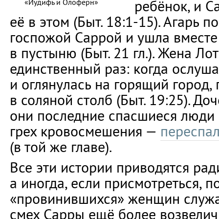
ребёнок, и С
«Иудифь и Олоферн»
её в этом (Быт. 18:1-15). Агарь 
госпожой Саррой и ушла вместе
в пустыню (Быт. 21 гл.). Жена Л
единственный раз: когда ослуша
и оглянулась на горящий город,
в соляной столб (Быт. 19:25). До
они последние спасшиеся люди 
грех кровосмешения —
переспа
(в той же главе).
Все эти истории приводятся рад
а иногда, если присмотреться, п
«провинившихся» женщин служат
смех Сарры ещё более возвели