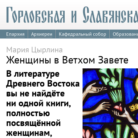
Епархия
Архиереи
Кафедральный собор
Образован
Мария Цырлина
Женщины в Ветхом Завете
В литературе
Древнего Востока
вы не найдёте
ни одной книги,
полностью
посвящённой
женщинам,