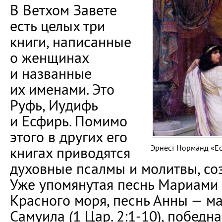
В Ветхом Завете
есть целых три
книги, написанные
о женщинах
и названные
их именами. Это
Руфь, Иудифь
и Есфирь. Помимо
этого в других его
Эрнест Норманд «Ес
книгах приводятся
духовные псалмы и молитвы, с
Уже упомянутая песнь Мариами
Красного моря, песнь Анны — м
Самуила (1 Цар. 2:1-10), побед