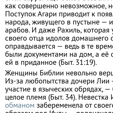
как совершенно невозможное, н
Поступок Агари приводит к поя
народа, живущего в пустыне — и
арабов. И даже Рахиль, которая
своего отца идолов домашнего 
оправдывается — ведь в те врем
были документами на дом, а её 
ей в приданное (Быт. 31:19).
Женщины Библии невольно верш
Из-за любопытства дочери Лии
участие в языческих обрядах, —
целое племя (Быт. 34). Невестк
обманом
забеременела от своего