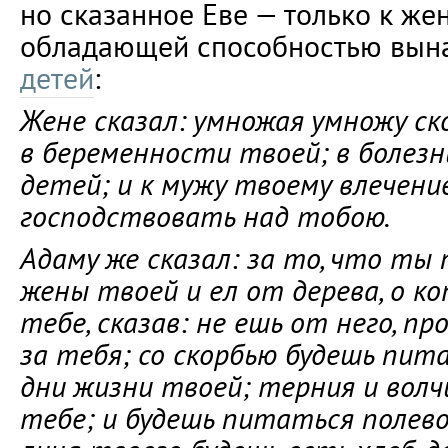
но сказанное Еве — только к же
обладающей способностью вын
детей
:
Жене сказал: умножая умножу с
в беременности твоей; в болез
детей; и к мужу твоему влечение
господствовать над тобою.
Адаму же сказал: за то, что ты 
жены твоей и ел от дерева, о к
тебе, сказав: не ешь от него, п
за тебя; со скорбью будешь пит
дни жизни твоей; терния и вол
тебе; и будешь питаться полев