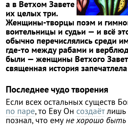
а в Ветхом Завете
их целых три.
Женщины-творцы поэм и гимнов
воительницы и судьи — и всё эт
обычно перечислялись среди и
где-то между рабами и верблю
были — женщины Ветхого Завета
священная история запечатлела
Последнее чудо творения
Если всех остальных существ Бог
по паре
, то Еву Он
создаёт
лишь 
познал, что ему
не хорошо быть