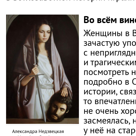
Во всём ви
Женщины в В
зачастую уп
с неприглядн
и трагически
посмотреть 
подробно в 
истории, св
то впечатлен
не очень хо
засмеялась, н
у неё на стар
Александра Недзвецкая