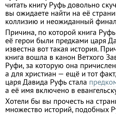
читать книгу Руфь довольно ску
вы ожидаете найти на её стран
коллизию и неожиданный финал
Причина, по которой книга Руфь
её герои были предками царя Да
известна вот такая история. При
книга вошла в канон Ветхого За
Руфи, за которую она причислена
а для христиан — ещё и тот факт
царя Давида Руфь стала
предко
а её имя включено в евангельс
Хотели бы вы прочесть на стра
множество историй, подобных Р