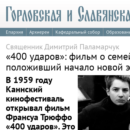
Епархия
Архиереи
Кафедральный собор
Образован
Священник Димитрий Паламарчук
«400 ударов»: фильм о семе
положивший начало новой э
В 1959 году
Каннский
кинофестиваль
открывал фильм
Франсуа Трюффо
«400 ударов». Это