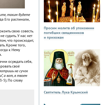
дите, таким будете
гда Его распинали,
Просим молитв об упокоении
коить свою совесть.
погибших священников
 судить. У нас нет
и прихожан
ом, что происходит,
ть. Кроме того,
когда к Нему
.
ачни осуждать себя,
ировать своё
мотришь на сучок
“, а вот, в твоем
3-5). По слову
Святитель Лука Крымский