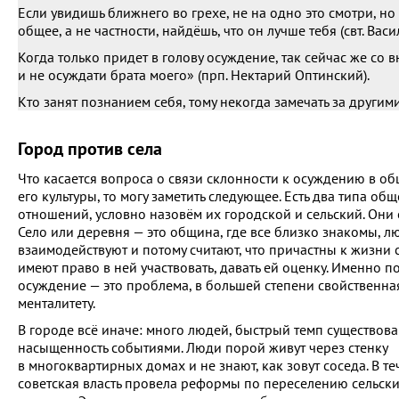
Если увидишь ближнего во грехе, не на одно это смотри, но
общее, а не частности, найдёшь, что он лучше тебя (свт. Вас
Когда только придет в голову осуждение, так сейчас же со 
и не осуждати брата моего» (прп. Нектарий Оптинский).
Кто занят познанием себя, тому некогда замечать за другим
Город против села
Что касается вопроса о связи склонности к осуждению в об
его культуры, то могу заметить следующее. Есть два типа об
отношений, условно назовём их городской и сельский. Они 
Село или деревня — это община, где все близко знакомы, л
взаимодействуют и потому считают, что причастны к жизни 
имеют право в ней участвовать, давать ей оценку. Именно п
осуждение — это проблема, в большей степени свойственна
менталитету.
В городе всё иначе: много людей, быстрый темп существова
насыщенность событиями. Люди порой живут через стенку
в многоквартирных домах и не знают, как зовут соседа. В т
советская власть провела реформы по переселению сельск