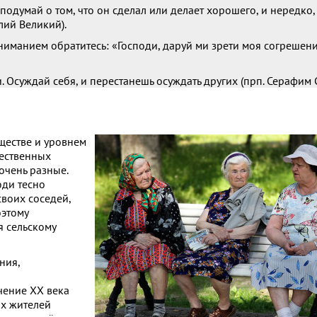
 подумай о том, что он сделал или делает хорошего, и нередко
илий Великий).
вниманием обратитесь: «Господи, даруй ми зрети моя согрешен
и. Осуждай себя, и перестанешь осуждать других (прп. Серафим 
ществе и уровнем
щественных
очень разные.
юди тесно
своих соседей,
оэтому
я сельскому
ния,
ечение ХХ века
их жителей