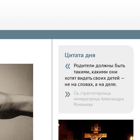
Цитата дня
«
Родители должны быть
такими, какими они
хотят видеть своих детей —
не на словах, а на деле.
»
Св. страстотерпица
императрица Александра
Романова