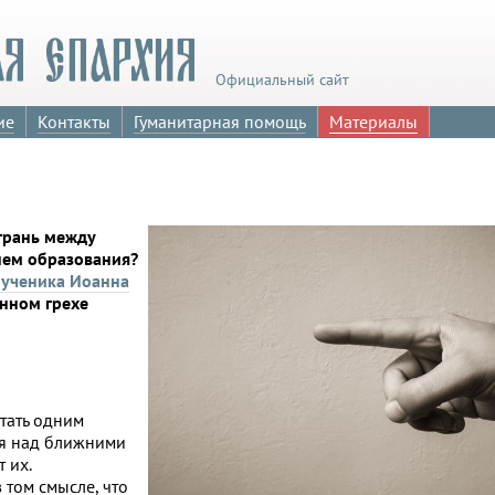
Официальный сайт
ие
Контакты
Гуманитарная помощь
Материалы
грань между
нем образования?
мученика Иоанна
нном грехе
тать одним
ся над ближними
 их.
в том смысле, что