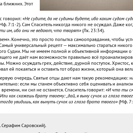
а ближних. Этот
с говорил:
«Не судите, да не судимы будете, ибо каким судом су
Мф. 7:1-2). Сам Спаситель никогда никого не осуждал. Даже ко
ти им, ибо они не ведают, что творят»
(Лк. 23:34).
ем». Конечно, это просто попытка самооправдания, чтобы успо
амый универсальный рецепт — максимально стараться никого не
ного Судии. Мы не имеем полной и объективной информации о т
щего не даёт нам возможности правильно всё проанализирова
ны. Можно осуждать грех, действие, дурной поступок. Христос, 
вал ей покаяться и оставить тот образ жизни, который она вела
 первую очередь. Святые отцы дают нам такую рекомендацию: н
вительно: если мы станем объективно себя оценивать и анализ
времени, ни сил не останется. Спаситель говорит:
«И что ты с
Или как скажешь брату твоему: „дай, я выну сучок из глаза твоего
 тогда увидишь, как вынуть сучок из глаза брата твоего»
(Мф. 7:
. Серафим Саровский).