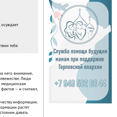
, осуждает
твии тебя
на него внимание,
 невежестве. Люди
, медицинская
фактов — и считают,
ичеству информации.
ормации растёт
остоянии давать