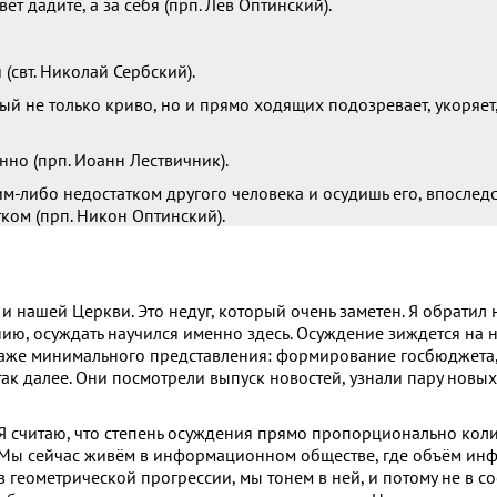
ет дадите, а за себя (прп. Лев Оптинский).
(свт. Николай Сербский).
й не только криво, но и прямо ходящих подозревает, укоряет
нно (прп. Иоанн Лествичник).
м-либо недостатком другого человека и осудишь его, впоследс
тком (прп. Никон Оптинский).
 нашей Церкви. Это недуг, который очень заметен. Я обратил 
лению, осуждать научился именно здесь. Осуждение зиждется на
т даже минимального представления: формирование госбюджета
к далее. Они посмотрели выпуск новостей, узнали пару новых 
Я считаю, что степень осуждения прямо пропорционально кол
Мы сейчас живём в информационном обществе, где объём инф
в геометрической прогрессии, мы тонем в ней, и потому не в с