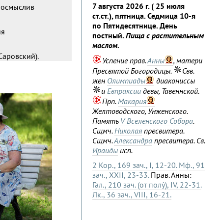
7 августа 2026 г. ( 25 июля
, осмыслив
ст.ст.), пятница. Седмица 10-я
по Пятидесятнице. День
ия
постный.
Пища с растительным
маслом.
Саровский).
Успение прав.
Анны
, матери
Пресвятой Богородицы.
Свв.
жен
Олимпиады
диакониссы
и
Евпраксии
девы, Тавеннской.
Прп.
Макария
Желтоводского, Унженского.
Память
V Вселенского Собора
.
Сщмч.
Николая
пресвитера.
Сщмч.
Александра
пресвитера. Св.
Ираиды
исп.
2 Кор., 169 зач., I, 12-20.
Мф., 91
зач., XXII, 23-33.
Прав. Анны:
Гал., 210 зач. (от полу́), IV, 22-31.
Лк., 36 зач., VIII, 16-21.