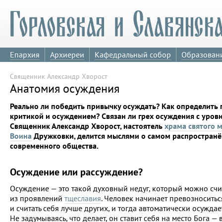
Епархия
Архиереи
Кафедральный собор
Образован
Священник Александр Хворост
Анатомия осуждения
Реально ли победить привычку осуждать? Как определить 
критикой и осуждением? Связан ли грех осуждения с уров
Священник Александр Хворост, настоятель
храма святого 
Воина
Дружковки, делится мыслями о самом распространё
современного общества.
Осуждение или рассуждение?
Осуждение — это такой духовный недуг, который можно счи
из проявлений
тщеславия
. Человек начинает превозносить
и считать себя лучше других, и тогда автоматически осуждает
Не задумываясь, что делает, он ставит себя на место Бога — 