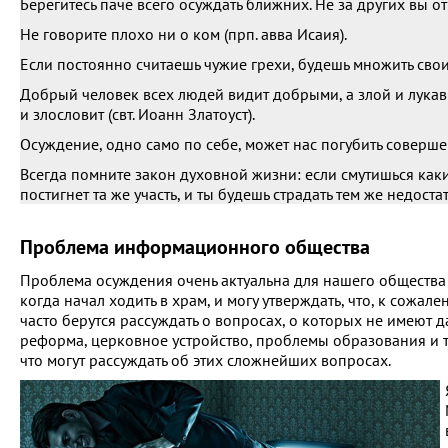
Берегитесь паче всего осуждать ближних. Не за других вы отв
Не говорите плохо ни о ком (прп. авва Исаия).
Если постоянно считаешь чужие грехи, будешь множить свои 
Добрый человек всех людей видит добрыми, а злой и лукавы
и злословит (свт. Иоанн Златоуст).
Осуждение, одно само по себе, может нас погубить соверше
Всегда помните закон духовной жизни: если смутишься каки
постигнет та же участь, и ты будешь страдать тем же недоста
Проблема информационного общества
Проблема осуждения очень актуальна для нашего общества и
когда начал ходить в храм, и могу утверждать, что, к сожа
часто берутся рассуждать о вопросах, о которых не имею
реформа, церковное устройство, проблемы образования и та
что могут рассуждать об этих сложнейших вопросах.