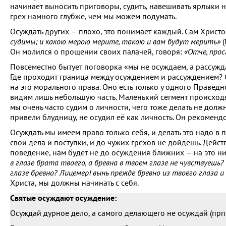
начинает выносить приговоры, судить, навешивать ярлыки н
грех намного глубже, чем мы можем подумать.
Осуждать других — плохо, это понимает каждый. Сам Христо
судимы; и какою мерою мерите, такою и вам будут мерить»
(
Он молился о прощении своих палачей, говоря:
«Отче, прос
Повсеместно бытует поговорка «мы не осуждаем, а рассужда
Где проходит граница между осуждением и рассуждением? С
на это морального права. Оно есть только у одного Правед
видим лишь небольшую часть. Маленький сегмент происходя
мы очень часто судим о личности, чего тоже делать не долж
привели блудницу, не осудил её как личность. Он рекомендо
Осуждать мы имеем право только себя, и делать это надо в
свои дела и поступки, и до чужих грехов не дойдёшь. Дейст
поведение, нам будет не до осуждения ближних — на это ни 
в глазе брата твоего, а бревна в твоем глазе не чувствуешь? 
глазе бревно? Лицемер! вынь прежде бревно из твоего глаза и
Христа, мы должны начинать с себя.
Святые осуждают осуждение:
Осуждай дурное дело, а самого делающего не осуждай (прп