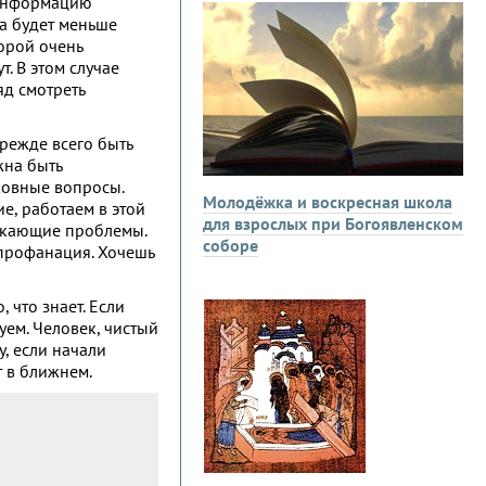
 информацию
да будет меньше
орой очень
. В этом случае
д смотреть
режде всего быть
жна быть
ковные вопросы.
Молодёжка и воскресная школа
, работаем в этой
для взрослых при Богоявленском
никающие проблемы.
соборе
ы профанация. Хочешь
, что знает. Если
уем. Человек, чистый
у, если начали
т в ближнем.