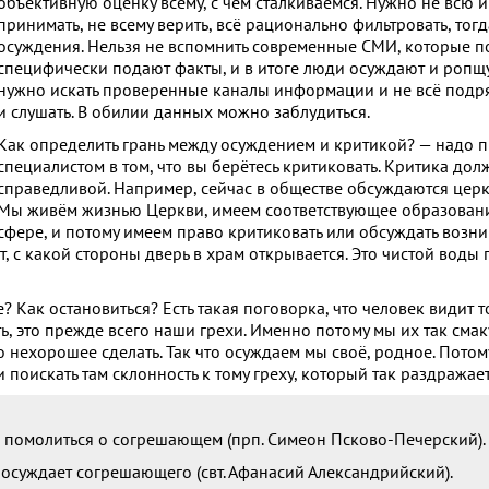
объективную оценку всему, с чем сталкиваемся. Нужно не всю
принимать, не всему верить, всё рационально фильтровать, тог
осуждения. Нельзя не вспомнить современные СМИ, которые п
специфически подают факты, и в итоге люди осуждают и ропщут
нужно искать проверенные каналы информации и не всё подря
и слушать. В обилии данных можно заблудиться.
Как определить грань между осуждением и критикой? — надо п
специалистом в том, что вы берётесь критиковать. Критика дол
справедливой. Например, сейчас в обществе обсуждаются цер
Мы живём жизнью Церкви, имеем соответствующее образование
сфере, и потому имеем право критиковать или обсуждать воз
ют, с какой стороны дверь в храм открывается. Это чистой вод
? Как остановиться? Есть такая поговорка, что человек видит то
, это прежде всего наши грехи. Именно потому мы их так смак
 нехорошее сделать. Так что осуждаем мы своё, родное. Потом
 поискать там склонность к тому греху, который так раздражае
же помолиться о согрешающем (прп. Симеон Псково-Печерский).
 осуждает согрешающего (свт. Афанасий Александрийский).