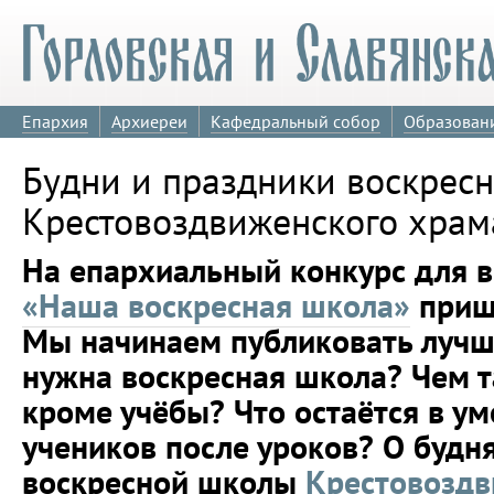
Епархия
Архиереи
Кафедральный собор
Образован
Будни и праздники воскрес
Крестовоздвиженского храм
На епархиальный конкурс для 
«Наша воскресная школа»
пришл
Мы начинаем публиковать лучши
нужна воскресная школа? Чем т
кроме учёбы? Что остаётся в ум
учеников после уроков? О будн
воскресной школы
Крестовоздв