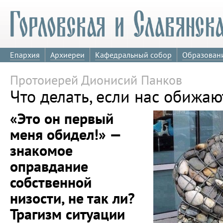
Епархия
Архиереи
Кафедральный собор
Образован
Протоиерей Дионисий Панков
Что делать, если нас обижаю
«Это он первый
меня обидел!» —
знакомое
оправдание
собственной
низости, не так ли?
Трагизм ситуации