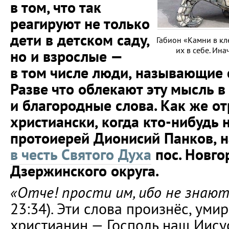
в том, что так
реагируют не только
дети в детском саду,
Габион «Камни в кл
их в себе. Ин
но и взрослые —
в том числе люди, называющие 
Разве что облекают эту мысль в
и благородные слова. Как же от
христиански, когда кто-нибудь 
протоиерей Дионисий Панков, 
в честь Святого Духа
пос. Новго
Дзержинского округа.
«Отче! прости им, ибо не знаю
23:34). Эти слова произнёс, уми
христианин — Господь наш Иису