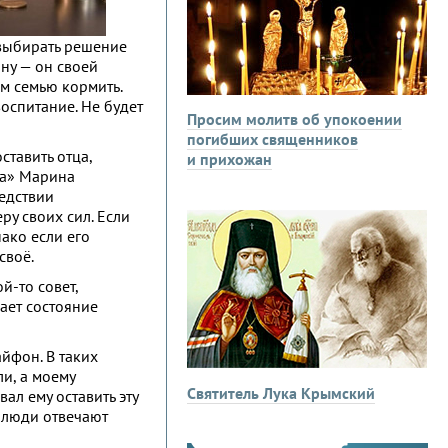
 выбирать решение
ону — он своей
ем семью кормить.
воспитание. Не будет
Просим молитв об упокоении
погибших священников
тавить отца,
и прихожан
ка» Марина
ледствии
ру своих сил. Если
ако если его
своё.
й-то совет,
ает состояние
айфон. В таких
и, а моему
Святитель Лука Крымский
вал ему оставить эту
и люди отвечают