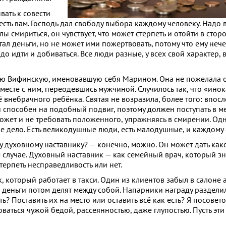
вать к совести
весть вам. Господь дал свободу выбора каждому человеку. Надо
лы смириться, он чувствует, что может стерпеть и отойти в стор
ботал деньги, но не может ими пожертвовать, потому что ему неч
до идти и добиваться. Все люди разные, у всех свой характер, 
 Вифинскую, именовавшую себя Марином. Она не пожелала ос
месте с ним, переодевшись мужчиной. Случилось так, что «ино
ё внебрачного ребёнка. Святая не возразила, более того: впос
способен на подобный подвиг, поэтому должен поступать в ме
может и не требовать положенного, упражняясь в смирении. Одн
ое дело. Есть великодушные люди, есть малодушные, и каждому 
 духовному наставнику? — конечно, можно. Он может дать како
 случае. Духовный наставник — как семейный врач, который зн
терпеть несправедливость или нет.
, который работает в такси. Один из клиентов забыл в салоне 
 деньги потом делят между собой. Напарники награду разделил
? Поставить их на место или оставить всё как есть? Я посовето
оваться чужой бедой, рассеянностью, даже глупостью. Пусть эт