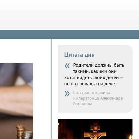
Цитата дня
«
Родители должны быть
такими, какими они
хотят видеть своих детей —
не на словах, а на деле.
»
Св. страстотерпица
императрица Александра
Романова