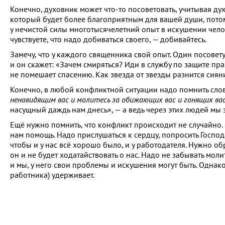
Конечно, духовник может что-то посоветовать, учитывая дух
который будет более благоприятным для вашей души, потому
у нечистой силы многотысячелетний опыт в искушении челове
чувствуете, что надо добиваться своего, — добивайтесь.
Замечу, что у каждого священника свой опыт. Один посовету
и он скажет: «Зачем смиряться? Иди в службу по защите пра
не помешает спасению. Как звезда от звезды разнится сияни
Конечно, в любой конфликтной ситуации надо помнить сло
ненавидящим вас и молитесь за обижающих вас и гонящих ва
насущный даждь нам днесь», — а ведь через этих людей мы э
Ещё нужно помнить, что конфликт происходит не случайно. Ес
нам помощь. Надо прислушаться к сердцу, попросить Господа
чтобы и у нас всё хорошо было, и у работодателя. Нужно о
он и не будет ходатайствовать о нас. Надо не забывать моли
и мы, у него свои проблемы и искушения могут быть. Однако 
работника) удерживает.