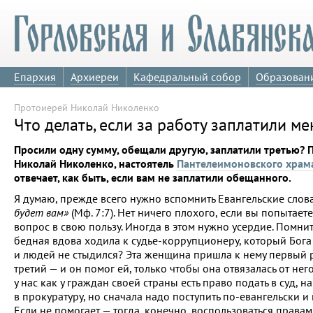
Епархия
Архиереи
Кафедральный собор
Образован
Протоиерей Николай Николенко
Что делать, если за работу заплатили 
Просили одну сумму, обещали другую, заплатили третью? 
Николай Николенко, настоятель
Пантелеимоновского храм
отвечает, как быть, если вам не заплатили обещанного.
Я думаю, прежде всего нужно вспомнить Евангельские слов
будет вам»
(Мф. 7:7). Нет ничего плохого, если вы попытает
вопрос в свою пользу. Иногда в этом нужно усердие. Помнит
бедная вдова ходила к судье-коррупционеру, который Бога
и людей не стыдился? Эта женщина пришла к нему первый р
третий — и он помог ей, только чтобы она отвязалась от нег
у нас как у граждан своей страны есть право подать в суд, н
в прокуратуру, но сначала надо поступить по-евангельски и в
Если не помогает — тогда, конечно, воспользоваться права