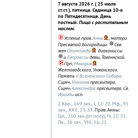
7 августа 2026 г. ( 25 июля
ст.ст.), пятница. Седмица 10-я
по Пятидесятнице. День
постный.
Пища с растительным
маслом.
Успение прав.
Анны
, матери
Пресвятой Богородицы.
Свв.
жен
Олимпиады
диакониссы
и
Евпраксии
девы, Тавеннской.
Прп.
Макария
Желтоводского, Унженского.
Память
V Вселенского Собора
.
Сщмч.
Николая
пресвитера.
Сщмч.
Александра
пресвитера. Св.
Ираиды
исп.
2 Кор., 169 зач., I, 12-20.
Мф., 91
зач., XXII, 23-33.
Прав. Анны:
Гал., 210 зач. (от полу́), IV, 22-31.
Лк., 36 зач., VIII, 16-21.