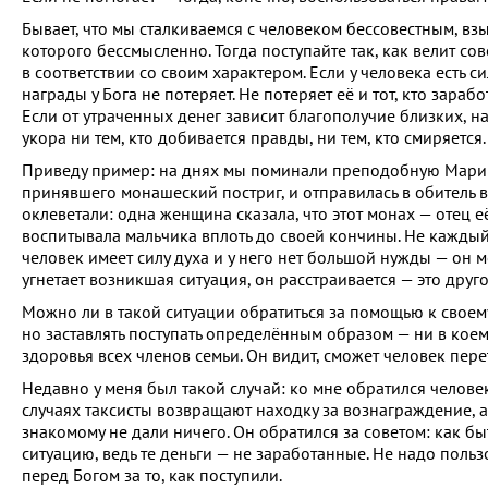
Бывает, что мы сталкиваемся с человеком бессовестным, взы
которого бессмысленно. Тогда поступайте так, как велит со
в соответствии со своим характером. Если у человека есть си
награды у Бога не потеряет. Не потеряет её и тот, кто зара
Если от утраченных денег зависит благополучие близких, на
укора ни тем, кто добивается правды, ни тем, кто смиряется.
Приведу пример: на днях мы поминали преподобную Марию
принявшего монашеский постриг, и отправилась в обитель в
оклеветали: одна женщина сказала, что этот монах — отец е
воспитывала мальчика вплоть до своей кончины. Не каждый 
человек имеет силу духа и у него нет большой нужды — он 
угнетает возникшая ситуация, он расстраивается — это друг
Можно ли в такой ситуации обратиться за помощью к своему
но заставлять поступать определённым образом — ни в коем
здоровья всех членов семьи. Он видит, сможет человек пере
Недавно у меня был такой случай: ко мне обратился человек
случаях таксисты возвращают находку за вознаграждение, а
знакомому не дали ничего. Он обратился за советом: как быть
ситуацию, ведь те деньги — не заработанные. Не надо польз
перед Богом за то, как поступили.