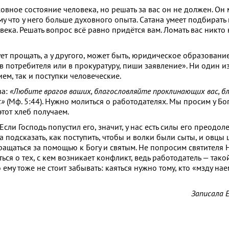
овное состояние человека, но решать за вас он не должен. Он м
 что у него больше духовного опыта. Сатана умеет подбирать 
ка. Решать вопрос всё равно придётся вам. Ломать вас никто н
ет прощать, а у другого, может быть, юридическое образование
в потребителя или в прокуратуру, пиши заявление». Ни один и
ем, так и поступки человеческие.
ва:
«Любите врагов ваших, благословляйте проклинающих вас, 
с»
(Мф. 5:44). Нужно молиться о работодателях. Мы просим у Бо
тот хлеб получаем.
ли Господь попустил его, значит, у нас есть силы его преодолет
 подсказать, как поступить, чтобы и волки были сыты, и овцы ц
бращаться за помощью к Богу и святым. Не попросим святителя
ться о тех, с кем возникает конфликт, ведь работодатель — тако
ему тоже не стоит забывать: каяться нужно тому, кто «мзду нае
Записала 