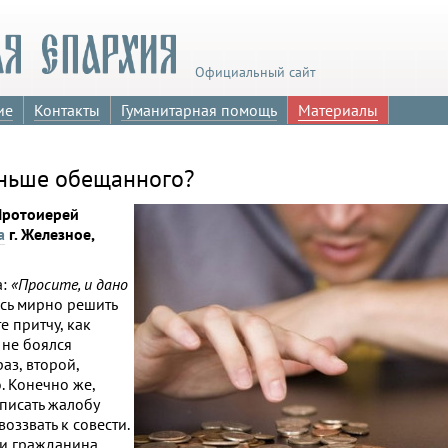
Официальный сайт
ие
Контакты
Гуманитарная помощь
Материалы
меньше обещанного?
Протоиерей
а
г. Железное,
а:
«Просите, и дано
есь мирно решить
е притчу, как
 не боялся
аз, второй,
о. Конечно же,
аписать жалобу
оззвать к совести.
ми гражданина.