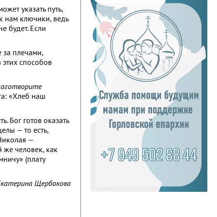
ожет указать путь,
к нам ключики, ведь
е будет. Если
 за плечами,
з этих способов
благотворите
га: «Хлеб наш
ь. Бог готов оказать
елы — то есть,
 Николая —
й же человек, как
мничу» (плату
Екатерина Щербакова