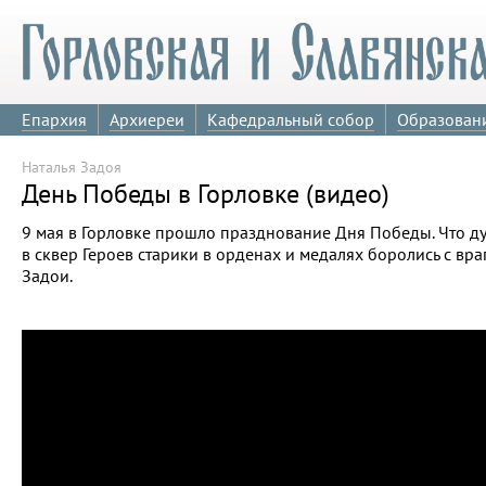
Епархия
Архиереи
Кафедральный собор
Образован
Наталья Задоя
День Победы в Горловке (видео)
9 мая в Горловке прошло празднование Дня Победы. Что ду
в сквер Героев старики в орденах и медалях боролись с вр
Задои.