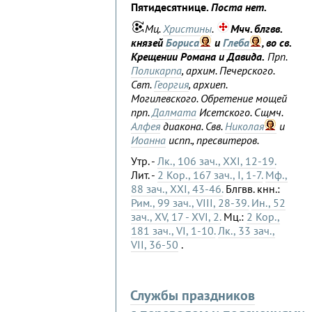
Пятидесятнице.
Поста нет.
Мц.
Христины
.
Мчч. блгвв.
князей
Бориса
и
Глеба
, во св.
Крещении Романа и Давида.
Прп.
Поликарпа
, архим. Печерского.
Свт.
Георгия
, архиеп.
Могилевского. Обретение мощей
прп.
Далмата
Исетского. Сщмч.
Алфея
диакона. Свв.
Николая
и
Иоанна
испп., пресвитеров.
Утр. -
Лк., 106 зач., XXI, 12-19.
Лит. -
2 Кор., 167 зач., I, 1-7.
Мф.,
88 зач., XXI, 43-46.
Блгвв. кнн.:
Рим., 99 зач., VIII, 28-39.
Ин., 52
зач., XV, 17 - XVI, 2.
Мц.:
2 Кор.,
181 зач., VI, 1-10.
Лк., 33 зач.,
VII, 36-50
.
Службы праздников