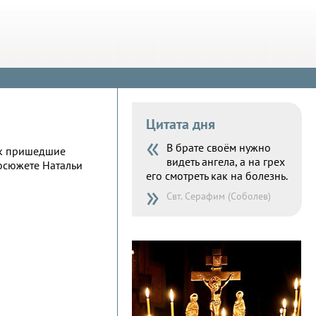
Цитата дня
«
В брате своём нужно
Как пришедшие
видеть ангела, а на грех
еосюжете Натальи
его смотреть как на болезнь.
»
Свт. Серафим (Соболев)