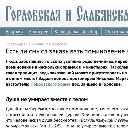
Епархия
Архиереи
Кафедральный собор
Образован
Протоиерей Николай Марковский
Есть ли смысл заказывать поминовение 
Люди, заботящиеся о своих усопших родственниках, неред
поминовение в нескольких храмах и монастырях. Насколь
такая традиция, ведь заказавший может присутствовать на
в одном месте? Задали вопрос протоиерею Николаю Марк
настоятелю
Покровского храма
пос. Зайцево в Горловке.
Душа не умирает вместе с телом
Давайте разберёмся, что такое поминовение, зачем его зак
с этим обстоит дело в нашей Церкви. Христианское вероуче
что человеческая душа бессмертна:
«Всякий, живущий и веру
не умрет во век»
(Ин. 11:26), — она не умирает вместе с тело