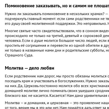
Поминовение заказывать, но и самим не плоша
Нужно ли заказывать поминовение в нескольких храмах? — 
подчеркнуть главный момент: если сами родственники не тв
его душу своей молитвенной поддержки. Это неправильно. 
Многие святые часто свидетельствовали, что в сонном виде
происходило не только на третий, девятый и сороковой день
человека. Если о душе молится большое число людей, если 
простить её согрешения и перевести из одной обители в др
не только в названные нами дни и родительские субботы, но
Страшного Суда.
Молитва — дело любви
Если родственник нам дорог, мы просто обязаны молиться о
посещать храм и участвовать в богослужениях. Нужно заказ
на них. Да, Церковь постоянно молится обо всех христианах
домашней молитве лично поминать своих ушедших сроднико
близкого вас не касается. Касается! Нам дана удивительная
Молитва — и домашняя, и церковная — это проявление наше
от того, верим мы в это или нет. Нам придётся дать ответ з