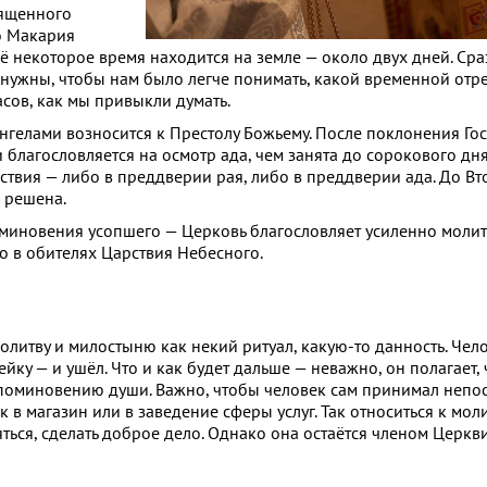
вященного
го Макария
 некоторое время находится на земле — около двух дней. Сразу
 нужны, чтобы нам было легче понимать, какой временной отре
асов, как мы привыкли думать.
ангелами возносится к Престолу Божьему. После поклонения Го
и благословляется на осмотр ада, чем занята до сорокового дн
ествия — либо в преддверии рая, либо в преддверии ада. До В
 решена.
оминовения усопшего — Церковь благословляет усиленно молить
то в обителях Царствия Небесного.
литву и милостыню как некий ритуал, какую-то данность. Чел
йку — и ушёл. Что и как будет дальше — неважно, он полагает,
поминовению души. Важно, чтобы человек сам принимал непо
к в магазин или в заведение сферы услуг. Так относиться к мо
яться, сделать доброе дело. Однако она остаётся членом Церкви