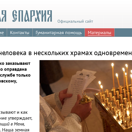
Официальный сайт
ие
Контакты
Гуманитарная помощь
Материалы
человека в нескольких храмах одновреме
ко заказывают
ко оправдана
 службе только
овскому,
азывают и как
ние утверждает,
ющий в Меня,
м. Наша земная