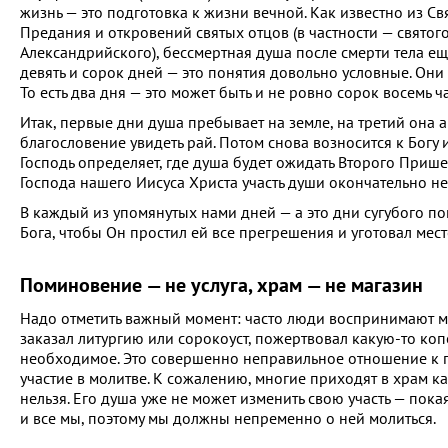
жизнь — это подготовка к жизни вечной. Как известно из С
Предания и откровений святых отцов (в частности — свято
Александрийского), бессмертная душа после смерти тела ещё
девять и сорок дней — это понятия довольно условные. Они
То есть два дня — это может быть и не ровно сорок восемь ч
Итак, первые дни душа пребывает на земле, на третий она 
благословение увидеть рай. Потом снова возносится к Богу 
Господь определяет, где душа будет ожидать Второго Приш
Господа нашего Иисуса Христа участь души окончательно не
В каждый из упомянутых нами дней — а это дни сугубого п
Бога, чтобы Он простил ей все прегрешения и уготовал мес
Поминовение — не услуга, храм — не магазин
Надо отметить важный момент: часто люди воспринимают мо
заказал литургию или сорокоуст, пожертвовал какую-то копе
необходимое. Это совершенно неправильное отношение к 
участие в молитве. К сожалению, многие приходят в храм ка
нельзя. Его душа уже не может изменить свою участь — пока
и все мы, поэтому мы должны непременно о ней молиться.