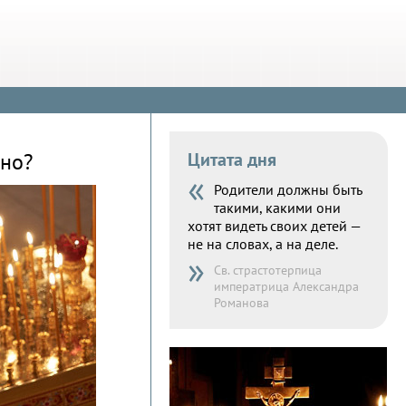
нно?
Цитата дня
«
Родители должны быть
такими, какими они
хотят видеть своих детей —
не на словах, а на деле.
»
Св. страстотерпица
императрица Александра
Романова