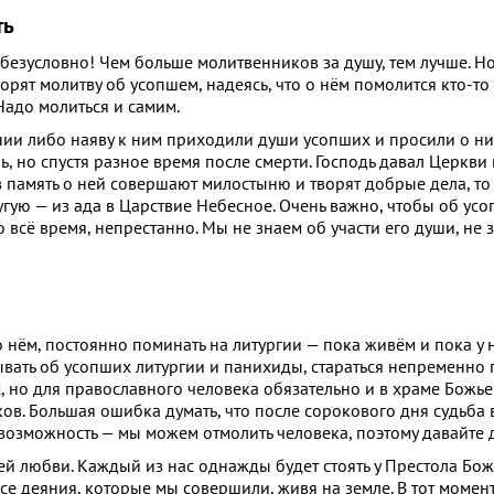
ть
безусловно! Чем больше молитвенников за душу, тем лучше. Но
орят молитву об усопшем, надеясь, что о нём помолится кто-то
Надо молиться и самим.
нии либо наяву к ним приходили души усопших и просили о них
, но спустя разное время после смерти. Господь давал Церкви 
в память о ней совершают милостыню и творят добрые дела, то
угую — из ада в Царствие Небесное. Очень важно, чтобы об ус
 всё время, непрестанно. Мы не знаем об участи его души, не з
 нём, постоянно поминать на литургии — пока живём и пока у 
ывать об усопших литургии и панихиды, стараться непременно 
, но для православного человека обязательно и в храме Божьем
в. Большая ошибка думать, что после сорокового дня судьба
 возможность — мы можем отмолить человека, поэтому давайте д
й любви. Каждый из нас однажды будет стоять у Престола Бож
а все деяния, которые мы совершили, живя на земле. В тот момен