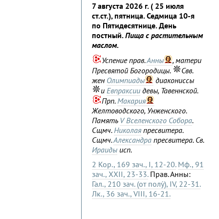
7 августа 2026 г. ( 25 июля
ст.ст.), пятница. Седмица 10-я
по Пятидесятнице. День
постный.
Пища с растительным
маслом.
Успение прав.
Анны
, матери
Пресвятой Богородицы.
Свв.
жен
Олимпиады
диакониссы
и
Евпраксии
девы, Тавеннской.
Прп.
Макария
Желтоводского, Унженского.
Память
V Вселенского Собора
.
Сщмч.
Николая
пресвитера.
Сщмч.
Александра
пресвитера. Св.
Ираиды
исп.
2 Кор., 169 зач., I, 12-20.
Мф., 91
зач., XXII, 23-33.
Прав. Анны:
Гал., 210 зач. (от полу́), IV, 22-31.
Лк., 36 зач., VIII, 16-21.