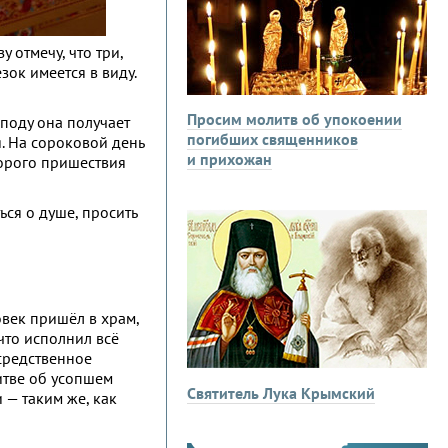
 отмечу, что три,
зок имеется в виду.
Просим молитв об упокоении
споду она получает
погибших священников
я. На сороковой день
и прихожан
торого пришествия
ся о душе, просить
овек пришёл в храм,
 что исполнил всё
средственное
литве об усопшем
Святитель Лука Крымский
 — таким же, как