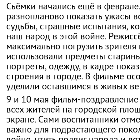
Съёмки начались ещё в феврале
разнопланово показать ужасы в
судьбы, страшные испытания, к
наш народ в этой войне. Режисс
максимально погрузить зрителя 
использовали предметы старины
портреты, одежду, в кадре пок
строения в городе. В фильме ос
уделили оставшимся в живых ве
9 и 10 мая фильм-поздравление
всех жителей на городской пло
экране. Сами воспитанники отме
важно для подрастающего поко
войне, чтить подвиг народа и ве