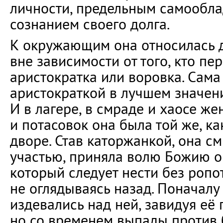
личности, предельным самообла
сознанием своего долга.
К окружающим она относилась 
вне зависимости от того, кто пе
аристократка или воровка. Сама
аристократкой в лучшем значени
И в лагере, в смраде и хаосе же
и потасовок она была той же, ка
дворе. Став каторжанкой, она с
участью, приняла волю Божию о 
который следует нести без ропот
не оглядываясь назад. Поначалу
издевались над ней, завидуя её
но со временем выпады против