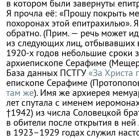
в котором были завернуты епитр
Я прочла её: «Прошу покрыть м
похоронах этой епитрахилью». 
обратно. (Прим. — речь может и
из следующих лиц, отбывавших 
1920-х годов небольшие сроки 
архиепископе Серафиме (Мещеря
База данных ПСТГУ
«За Христа 
епископе Серафиме (Протопопове
там же
). Имя же архиерея мемуа
лет спутала с именем иеромонах
†1942) из числа Соловецкой бра
в обители после открытия в ней 
в 1923–1929 годах служил наст