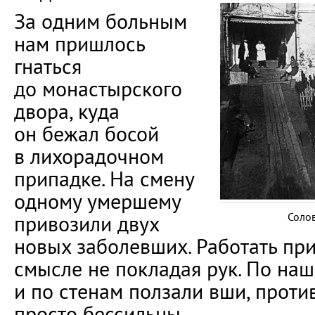
За одним больным
нам пришлось
гнаться
до монастырского
двора, куда
он бежал босой
в лихорадочном
припадке. На смену
одному умершему
Солов
привозили двух
новых заболевших. Работать пр
смысле не покладая рук. По на
и по стенам ползали вши, прот
просто бессильны.