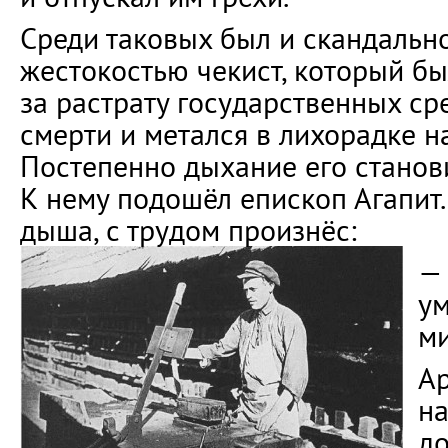
Среди таковых был и скандальн
жестокостью чекист, который бы
за растрату государственных ср
смерти и метался в лихорадке н
Постепенно дыхание его станови
К нему подошёл епископ Агапит
дыша, с трудом произнёс:
— 
ум
ми
Ар
на
до