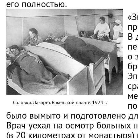
его полностью.
«З
пр
В 
пе
о 
бр
Эп
ср
ме
Соловки. Лазарет. В женской палате. 1924 г.
по
было вымыто и подготовлено дл
Врач уехал на осмотр больных 
(в 20 километрах от монастыря) 