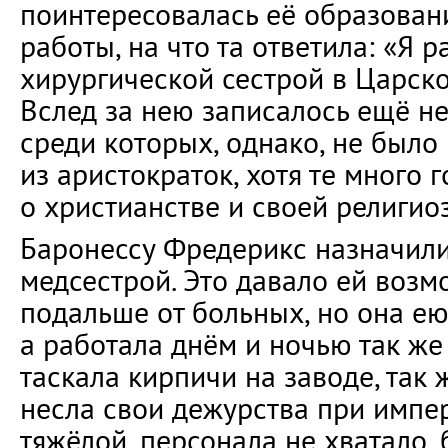
поинтересовалась её образован
работы, на что та ответила: «Я р
хирургической сестрой в Царско
Вслед за нею записалось ещё н
среди которых, однако, не было
из аристократок, хотя те много 
о христианстве и своей религио
Баронессу Фредерикс назначил
медсестрой. Это давало ей возм
подальше от больных, но она ею
а работала днём и ночью так же 
таскала кирпичи на заводе, так 
несла свои дежурства при импе
тяжёлой, персонала не хватало,