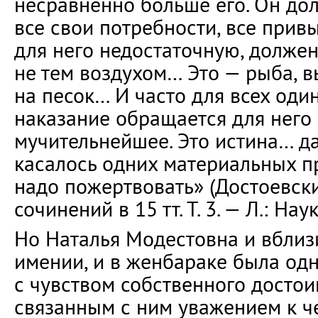
несравненно больше его. Он дол
все свои потребности, все привы
для него недостаточную, долже
не тем воздухом… Это — рыба, 
на песок… И часто для всех оди
наказание обращается для него 
мучительнейшее. Это истина… д
касалось одних материальных п
надо пожертвовать» (Достоевски
сочинений в 15 тт. Т. 3. — Л.: Наука
Но Наталья Модестовна и вблизи
имении, и в женбараке была одн
с чувством собственного досто
связанным с ним уважением к ч