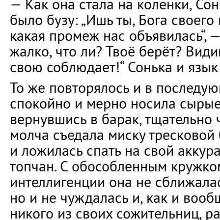
— Как она стала на коленки, Сон
было бузу: „Ишь ты, Бога своего 
какая промеж нас объявилась“, — 
жалко, что ли? Твоё берёт? Вид
свою соблюдает!“ Сонька и язык
То же повторялось и в последую
спокойно и мерно носила сырые
вернувшись в барак, тщательно 
молча съедала миску тресковой
и ложилась спать на свой акку
топчан. С обособленным кружк
интеллигенции она не сближалас
но и не чуждалась и, как и воо
никого из своих сожительниц, р