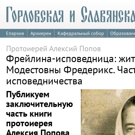
Епархия
Архиереи
Кафедральный собор
Образован
Протоиерей Алексий Попов
Фрейлина-исповедница: жит
Модестовны Фредерикс. Част
исповедничества
Публикуем
заключительную
часть книги
протоиерея
Алексия Попова