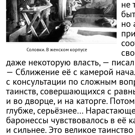
не 
быт
но 
пр
со
Соловки. В женском корпусе
сво
даже некоторую власть, — писал 
— Сближение её с камерой начал
с консультации по сложным воп
таинств, совершающихся с рав
и во дворце, и на каторге. Пото
глубже, серьёзнее… Нарастающе
баронессы чувствовалось в её к
и сильнее. Это великое таинств