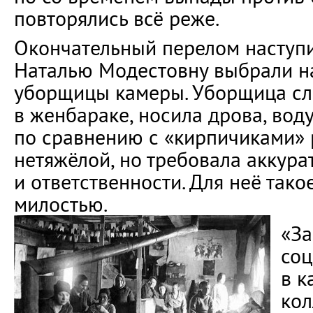
повторялись всё реже.
Окончательный перелом наступил
Наталью Модестовну выбрали н
уборщицы камеры. Уборщица сл
в женбараке, носила дрова, воду
по сравнению с «кирпичиками» 
нетяжёлой, но требовала аккура
и ответственности. Для неё так
милостью.
«За
соц
в к
кол