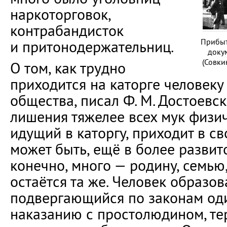
наркоторговок,
контрабандисток
Прибыт
и притонодержательниц.
доку
(Совкин
О том, как трудно
приходится на каторге человеку
общества, писал Ф. М. Достоевс
лишения тяжелее всех мук физи
идущий в каторгу, приходит в св
может быть, ещё в более развито
конечно, много — родину, семью,
остаётся та же. Человек образо
подвергающийся по законам од
наказанию с простолюдином, те