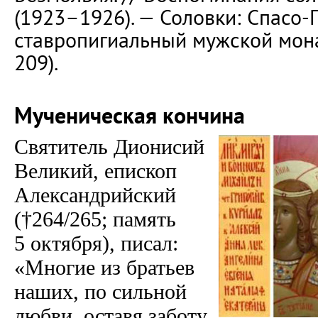
(1923–1926). — Соловки: Спасо
ставропигиальный мужской монас
209).
Мученическая кончина
Святитель Дионисий
Великий, епископ
Александрийский
(†264/265; память
5 октября), писал:
«Многие из братьев
наших, по сильной
любви, оставя заботу