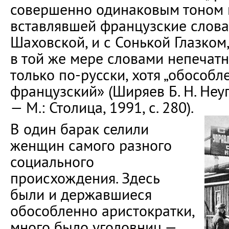
совершенно одинаковым тоном 
вставлявшей французские слова
Шаховской, и с Сонькой Глазком
в той же мере словами непечатн
только по-русски, хотя „обособ
французский» (Ширяев Б. Н. Неу
— М.: Столица, 1991, с. 280).
В один барак селили
женщин самого разного
социального
происхождения. Здесь
были и державшиеся
обособленно аристократки,
много было уголовниц —