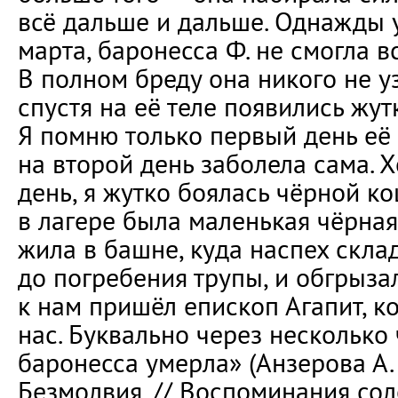
всё дальше и дальше. Однажды у
марта, баронесса Ф. не смогла вс
В полном бреду она никого не у
спустя на её теле появились жут
Я помню только первый день её 
на второй день заболела сама. 
день, я жутко боялась чёрной ко
в лагере была маленькая чёрная
жила в башне, куда наспех скл
до погребения трупы, и обгрыз
к нам пришёл епископ Агапит, к
нас. Буквально через несколько 
баронесса умерла» (Анзерова А. 
Безмолвия. // Воспоминания сол