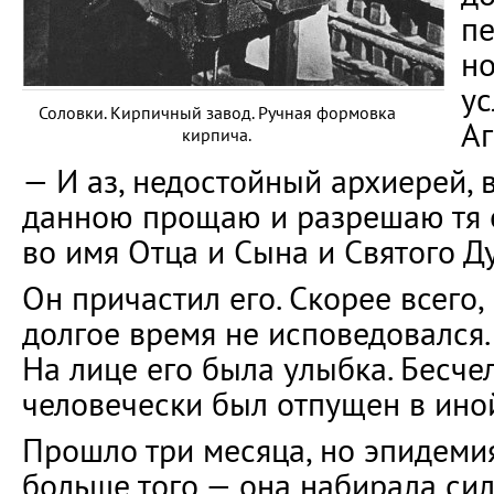
п
но
ус
Соловки. Кирпичный завод. Ручная формовка
Аг
кирпича.
— И аз, недостойный архиерей, 
данною прощаю и разрешаю тя от
во имя Отца и Сына и Святого Д
Он причастил его. Скорее всего
долгое время не исповедовался. 
На лице его была улыбка. Бесче
человечески был отпущен в ино
Прошло три месяца, но эпидемия
больше того — она набирала сил