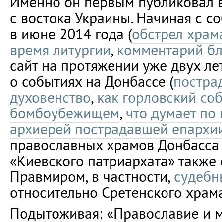
Именно он первым публиковал в
с востока Украины. Начиная с с
в июне 2014 года (
обстрел храм
время литургии
,
комментарий бл
сайт на протяжении уже двух ле
о событиях на Донбассе (
постра
духовенство
,
как горловский соб
бомбоубежищем
,
что думает по
архиерей пострадавшей епархи
православных храмов Донбасса
«Киевского патриархата» также
Правмиром, в частности,
судебн
относительно Сретенского храм
Подытоживая: «Православие и 