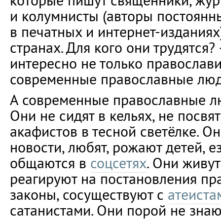
которые пишут священники, жу
и колумнисты (авторы постоянн
в печатных и интернет-изданиях
странах. Для кого они трудятся? 
интересно не только православие
современные православные люд
А современные православные л
Они не сидят в кельях, не посв
акафистов в тесной светёлке. О
новости, любят, рожают детей, е
общаются в
соцсетях
. Они живут
реагируют на постановления пр
законы, сосуществуют с
атеиста
сатанистами. Они порой не знают