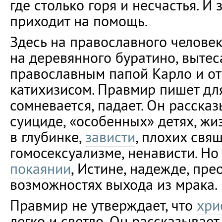
где столько горя и несчастья. И
приходит на помощь.
Здесь на православного человек
на деревянного буратино, вытес
православным папой Карло и о
катихизисом. Правмир пишет для 
сомневается, падает. Он расска
суициде, «особенных» детях, жи
в глубинке,
зависти
, плохих свя
гомосексуализме, ненависти. Но 
покаянии
, Истине, надежде, пре
возможностях выхода из мрака.
Правмир не утверждает, что
хри
легко и светло. Он рассказывае