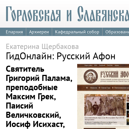
Епархия
Архиереи
Кафедральный собор
Образован
Екатерина Щербакова
ГидОнлайн: Русский Афон
Святитель
Григорий Палама,
преподобные
Максим Грек,
Паисий
Величковский,
Иосиф Исихаст,