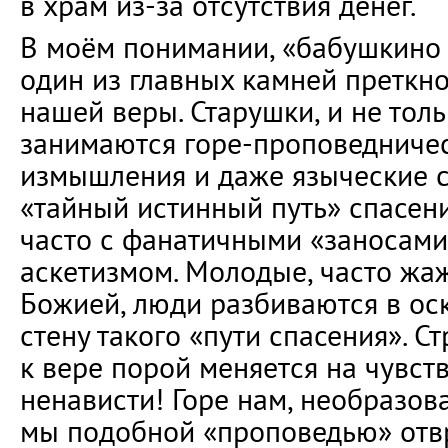
в храм из-за отсутствия денег.
В моём понимании, «бабушкино
один из главных камней преткн
нашей веры. Старушки, и не толь
занимаются горе-проповедничес
измышления и даже языческие с
«тайный истинный путь» спасен
часто с фанатичными «заносам
аскетизмом. Молодые, часто жа
Божией, люди разбиваются в ос
стену такого «пути спасения». С
к вере порой меняется на чувст
ненависти! Горе нам, необразов
мы подобной «проповедью» от