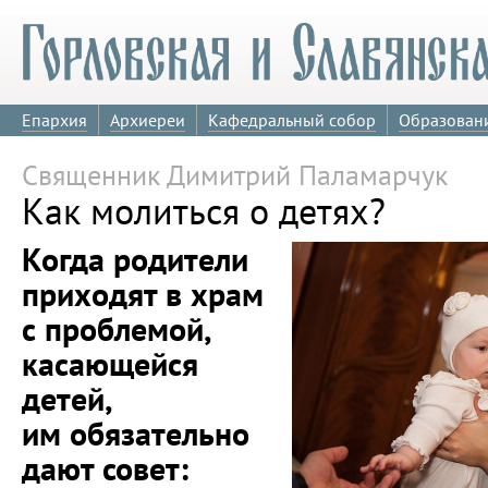
Епархия
Архиереи
Кафедральный собор
Образован
Священник Димитрий Паламарчук
Как молиться о детях?
Когда родители
приходят в храм
с проблемой,
касающейся
детей,
им обязательно
дают совет: