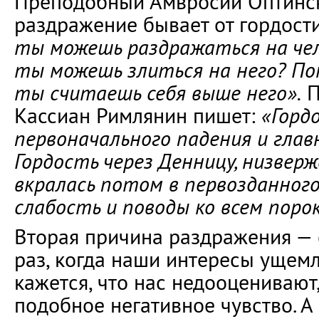
Преподобный Амвросий Оптински
раздражение бывает от гордост
ты можешь раздражаться на чел
ты можешь злиться на него? П
ты считаешь себя выше него».
П
Кассиан Римлянин пишет:
«Горд
первоначального падения и главн
Гордость через Денницу, низверж
вкралась потом в первозданного
слабость и поводы ко всем поро
Вторая причина раздражения —
раз, когда наши интересы ущемл
кажется, что нас недооценивают,
подобное негативное чувство. А