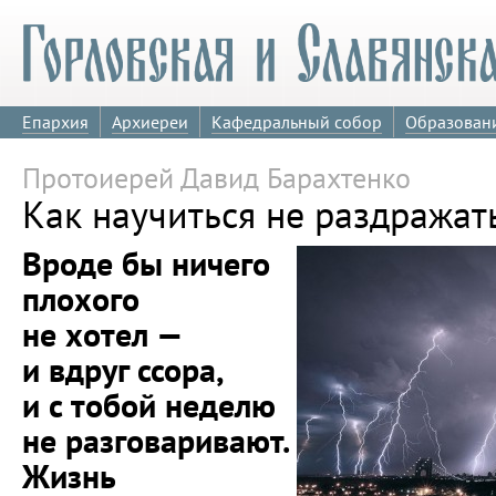
Епархия
Архиереи
Кафедральный собор
Образован
Протоиерей Давид Барахтенко
Как научиться не раздражат
Вроде бы ничего
плохого
не хотел —
и вдруг ссора,
и с тобой неделю
не разговаривают.
Жизнь