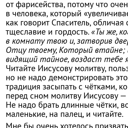
от фарисейства, потому что очен
в человека, который «увеличива
как говорит Спаситель, обличая
тщеславие и гордость.
«Ты же, к
в комнату твою и, затворив две
Отцу твоему, Который втайне; 
видящий тайное, воздаст тебе 
Читайте Иисусову молитву, поль
но не надо демонстрировать эт
традиция засыпать с чётками, ко
перед сном молитву Иисусову — 
Не надо брать длинные чётки, в
маленькие, на палец, и читайте.
Мне бы очень хотелось призват