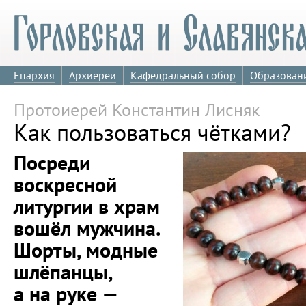
Епархия
Архиереи
Кафедральный собор
Образован
Протоиерей Константин Лисняк
Как пользоваться чётками?
Посреди
воскресной
литургии в храм
вошёл мужчина.
Шорты, модные
шлёпанцы,
а на руке —