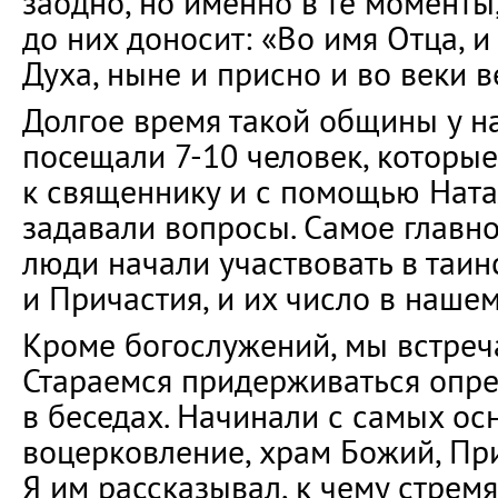
заодно, но именно в те моменты
до них доносит: «Во имя Отца, и
Духа, ныне и присно и во веки в
Долгое время такой общины у на
посещали 7-10 человек, которы
к священнику и с помощью Нат
задавали вопросы. Самое глав
люди начали участвовать в таин
и Причастия, и их число в нашем
Кроме богослужений, мы встреч
Стараемся придерживаться опр
в беседах. Начинали с самых ос
воцерковление, храм Божий, При
Я им рассказывал, к чему стрем