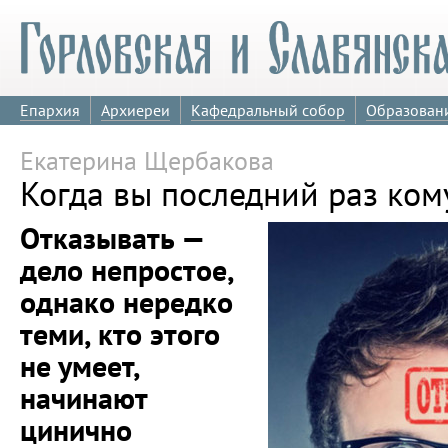
Епархия
Архиереи
Кафедральный собор
Образован
Екатерина Щербакова
Когда вы последний раз ком
Отказывать —
дело непростое,
однако нередко
теми, кто этого
не умеет,
начинают
цинично