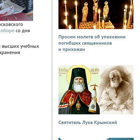
осковского
соборе
со дня
Просим молитв об упокоении
погибших священников
и высших учебных
и прихожан
охранения
Святитель Лука Крымский