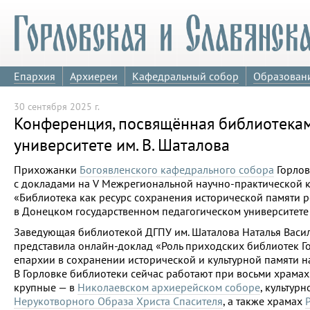
Епархия
Архиереи
Кафедральный собор
Образован
30 сентября 2025 г.
Конференция, посвящённая библиотекам
университете им. В. Шаталова
Прихожанки
Богоявленского кафедрального собора
Горлов
с докладами на V Межрегиональной научно-практической
«Библиотека как ресурс сохранения исторической памяти 
в Донецком государственном педагогическом университете и
Заведующая библиотекой ДГПУ им. Шаталова Наталья Вас
представила онлайн-доклад «Роль приходских библиотек Г
епархии в сохранении исторической и культурной памяти н
В Горловке библиотеки сейчас работают при восьми храмах
крупные — в
Николаевском архиерейском соборе
, культур
Нерукотворного Образа Христа Спасителя
, а также храмах