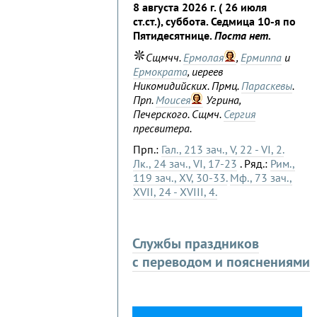
8 августа 2026 г. ( 26 июля
ст.ст.), суббота. Седмица 10-я по
Пятидесятнице.
Поста нет.
Сщмчч.
Ермолая
,
Ермиппа
и
Ермократа
, иереев
Никомидийских. Прмц.
Параскевы
.
Прп.
Моисея
Угрина,
Печерского. Сщмч.
Сергия
пресвитера.
Прп.:
Гал., 213 зач., V, 22 - VI, 2.
Лк., 24 зач., VI, 17-23
. Ряд.:
Рим.,
119 зач., XV, 30-33.
Мф., 73 зач.,
XVII, 24 - XVIII, 4.
Службы праздников
с переводом и пояснениями