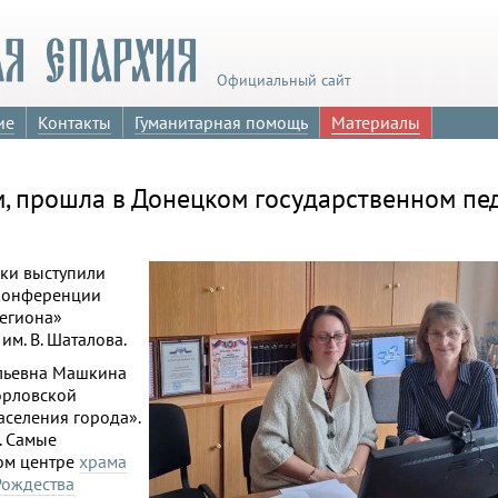
Официальный сайт
ие
Контакты
Гуманитарная помощь
Материалы
, прошла в Донецком государственном пе
ки выступили
 конференции
региона»
м. В. Шаталова.
ильевна Машкина
орловской
аселения города».
. Самые
ном центре
храма
Рождества