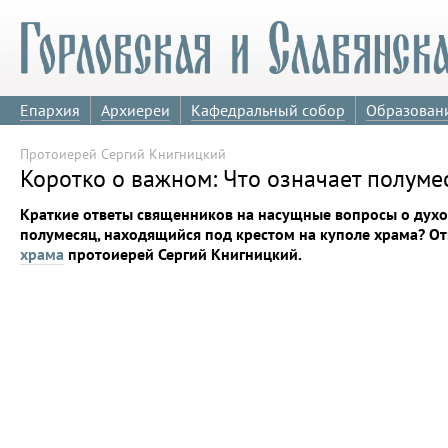
Епархия
Архиереи
Кафедральный собор
Образован
Протоиерей Сергий Книгницкий
Коротко о важном: Что означает полумес
Краткие ответы священников на насущные вопросы о духо
полумесяц, находящийся под крестом на куполе храма? От
храма
протоиерей Сергий Книгницкий.