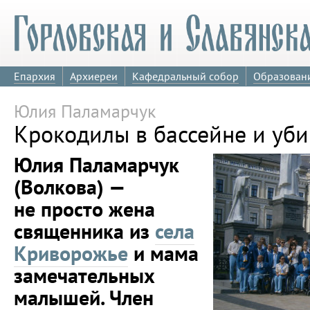
Епархия
Архиереи
Кафедральный собор
Образован
Юлия Паламарчук
Крокодилы в бассейне и уби
Юлия Паламарчук
(Волкова) —
не просто жена
священника из
села
Криворожье
и мама
замечательных
малышей. Член