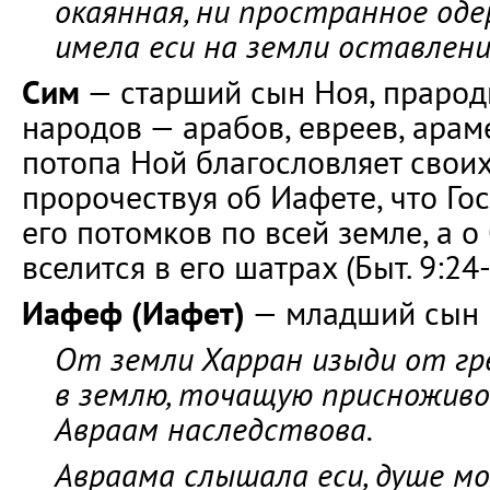
окаянная, ни пространное оде
имела еси на земли оставлени
Сим
— старший сын Ноя, прарод
народов — арабов, евреев, арам
потопа Ной благословляет своих
пророчествуя об Иафете, что Го
его потомков по всей земле, а о
вселится в его шатрах (Быт. 9:24-
Иафеф (Иафет)
— младший сын 
От земли Харран изыди от гре
в землю, точащую присноживо
Авраам наследствова.
Авраама слышала еси, душе мо