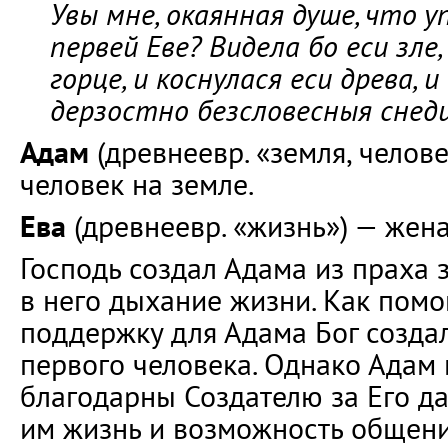
Увы мне, окаянная душе, что у
первей Еве? Видела бо еси зле,
горце, и коснулася еси древа, и
дерзостно безсловесныя снеди
Адам
(древнеевр. «земля, челов
человек на земле.
Ева
(древнеевр. «жизнь») — жена
Господь создал Адама из праха 
в него дыхание жизни. Как пом
поддержку для Адама Бог создал
первого человека. Однако Адам 
благодарны Создателю за Его д
им жизнь и возможность общени