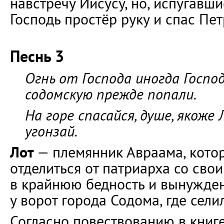
навстречу Иисусу, но, испугавшис
Господь простёр руку и спас Пет
Песнь 3
Огнь от Господа иногда Госпо
содомскую прежде попали.
На горе спасайся, душе, якоже 
угонзай.
Лот
— племянник Авраама, кото
отделиться от патриарха со сво
в крайнюю бедность и вынужден
у ворот города Содома, где сели
Согласно повествованию в книге