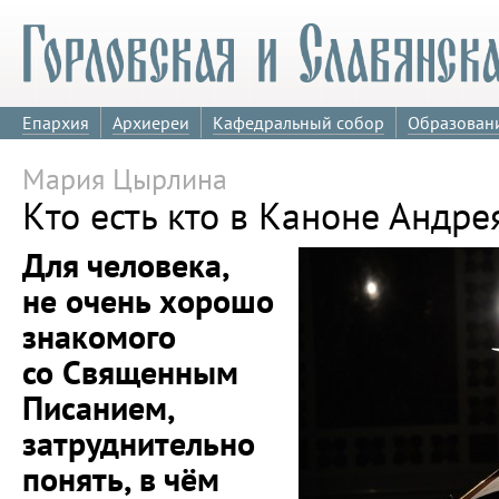
Епархия
Архиереи
Кафедральный собор
Образован
Мария Цырлина
Кто есть кто в Каноне Андре
Для человека,
не очень хорошо
знакомого
со Священным
Писанием,
затруднительно
понять, в чём