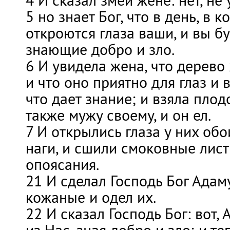
4 И сказал змей жене: нет, не 
5 но знает Бог, что в день, в 
откроются глаза ваши, и вы бу
знающие добро и зло.
6 И увидела жена, что дерево
и что оно приятно для глаз и
что дает знание; и взяла плодо
также мужу своему, и он ел.
7 И открылись глаза у них обои
наги, и сшили смоковные лист
опоясания.
21 И сделал Господь Бог Адам
кожаные и одел их.
22 И сказал Господь Бог: вот,