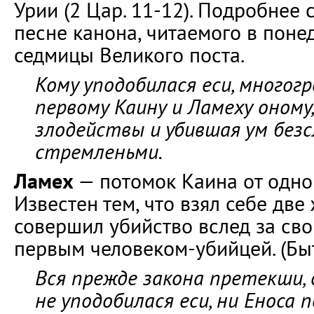
Урии (2 Цар. 11-12). Подробнее 
песне канона, читаемого в поне
седмицы Великого поста.
Кому уподобилася еси, многог
первому Каину и Ламеху оному
злодействы и убившая ум без
стремленьми.
Ламех
— потомок Каина от одной
Известен тем, что взял себе две
совершил убийство вслед за св
первым человеком-убийцей. (Быт.
Вся прежде закона претекши, 
не уподобилася еси, ни Еноса 