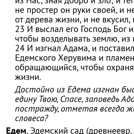
из Нас, зная добро и зло; и те
не простер он руки своей, и н
от дерева жизни, и не вкусил, 
23 И выслал его Господь Бог и
чтобы возделывать землю, из 
24 И изгнал Адама, и поставил
Едемского Херувима и пламе
обращающийся, чтобы охранят
жизни.
Достойно из Едема изгнан быс
едину Твою, Спасе, заповедь Ад
постражду, отметая всегда ж
словеса?
Едем
, Эдемский сад (древнеевр. 