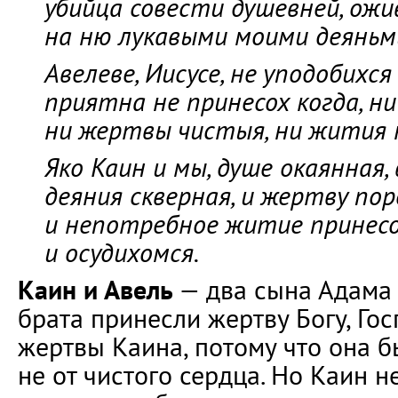
убийца совести душевней, ожи
на ню лукавыми моими деяньм
Авелеве, Иисусе, не уподобихся
приятна не принесох когда, н
ни жертвы чистыя, ни жития 
Яко Каин и мы, душе окаянная,
деяния скверная, и жертву пор
и непотребное житие принесо
и осудихомся.
Каин и Авель
— два сына Адама 
брата принесли жертву Богу, Го
жертвы Каина, потому что она 
не от чистого сердца. Но Каин не