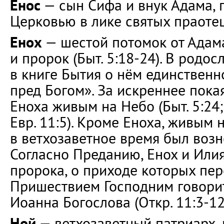
Енос
— сын Сифа и внук Адама, 
Церковью в лике святых праотец (
Енох
— шестой потомок от Адама
и пророк (Быт. 5:18-24). В родо
в книге Бытия о нём единственн
пред Богом». За искреннее пока
Еноха живым на Небо (Быт. 5:24; 
Евр. 11:5). Кроме Еноха, живым 
в ветхозаветное время был возн
Согласно Преданию, Енох и Илия
пророка, о приходе которых пе
Пришествием Господним говори
Иоанна Богослова (Откр. 11:3-12
Ной
— ветхозаветный патриарх,