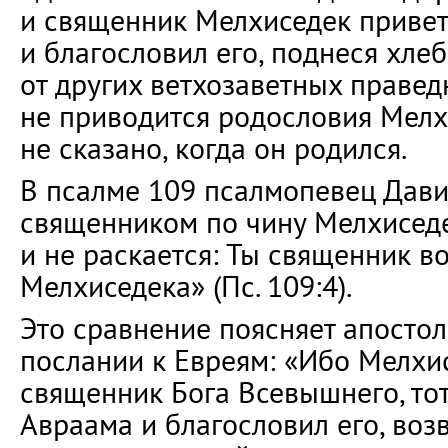
и священник Мелхиседек приве
и благословил его, поднеся хлеб
от других ветхозаветных правед
не приводится родословия Мелх
не сказано, когда он родился.
В псалме 109 псалмопевец Дави
священником по чину Мелхиседе
и не раскается: Ты священник в
Мелхиседека» (Пс. 109:4).
Это сравнение поясняет апостол
послании к Евреям: «Ибо Мелхис
священник Бога Всевышнего, тот
Авраама и благословил его, во