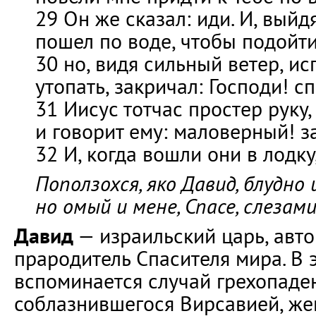
29 Он же сказал: иди. И, выйд
пошел по воде, чтобы подойти
30 но, видя сильный ветер, ис
утопать, закричал: Господи! с
31 Иисус тотчас простер руку
и говорит ему: маловерный! з
32 И, когда вошли они в лодку,
Поползохся, яко Давид, блудно 
но омый и мене, Спасе, слезами
Давид
— израильский царь, авто
прародитель Спасителя мира. В 
вспоминается случай грехопаде
соблазнившегося Вирсавией, же