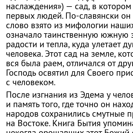
наслаждения») — сад, в котором
первых людей. По-славянски он 
слово взято из мифологии наших
означало таинственную южную 
радости и тепла, куда улетает д
человека. Этот сад на земле, ко
вся была раем, отличался от друг
Господь освятил для Своего при
с человеком.
После изгнания из Эдема у чело
и память того, где точно он нахо
народов сохранились смутные п
на Востоке. Книга Бытия упомин
некогда орошавших этот Божий с