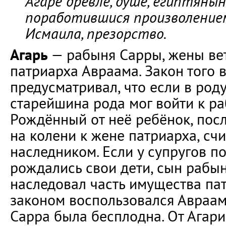
Агаре древле, душе, египтянын
поработившися произволение
Исмаила, презорство.
Агарь
— рабыня Сарры, жены ве
патриарха Авраама. Закон того 
предусматривал, что если в род
старейшина рода мог войти к р
Рождённый от неё ребёнок, посл
на колени к жене патриарха, сч
наследником. Если у супругов п
рождались свои дети, сын рабы
наследовал часть имущества пат
законом воспользовался Авраам
Сарра была бесплодна. От Агар