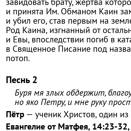
завидовать брату, жертва котор
и принята Им. Обманом Каин за
и убил его, став первым на земле
Род Каина, изгнанный от остал
и Евы, впоследствии погиб в ка
в Священное Писание под назв
потоп.
Песнь 2
Буря мя злых обдержит, благо
но яко Петру, и мне руку прос
Пётр
— ученик Христов, один из 
Евангелие от Матфея, 14:23-32,