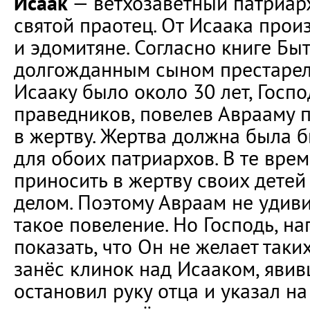
Исаак
— ветхозаветный патриарх
святой праотец. От Исаака про
и эдомитяне. Согласно книге Быт
долгожданным сыном престарел
Исааку было около 30 лет, Госп
праведников, повелев Аврааму 
в жертву. Жертва должна была 
для обоих патриархов. В те вре
приносить в жертву своих дете
делом. Поэтому Авраам не удиви
такое повеление. Но Господь, на
показать, что Он не желает таки
занёс клинок над Исааком, явив
остановил руку отца и указал н