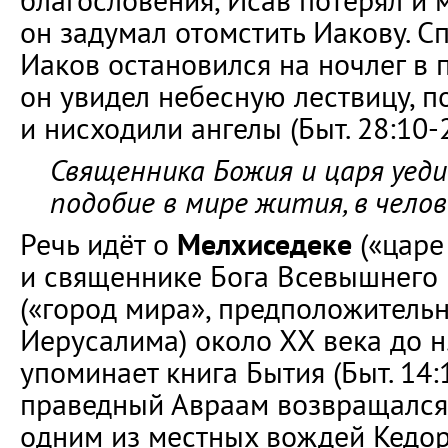
благословения, Исав потерял и 
он задумал отомстить Иакову. Сп
Иаков остановился на ночлег в п
он увидел небесную лествицу, п
и нисходили ангелы (Быт. 28:10-2
Священника Божия и царя уеди
подобие в мире жития, в чело
Речь идёт о
Мелхиседеке
(«царе
и священнике Бога Всевышнего 
(«город мира», предположительн
Иерусалима) около ХХ века до н.
упоминает книга Бытия (Быт. 14:1
праведный Авраам возвращался
одним из местных вождей Кедо