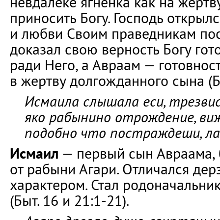
невдалеке ягнёнка как на жертв
приносить Богу. Господь открыл
и любви Своим праведникам посл
доказал свою верность Богу гот
ради Него, а Авраам — готовнос
в жертву долгожданного сына (Бы
Исмаила слышала еси, трезвися
яко рабынино отрождение, вижд
подобно что постраждеши, л
Исмаил
— первый сын Авраама,
от рабыни Агари. Отличался де
характером. Стал родоначальни
(Быт. 16 и 21:1-21).