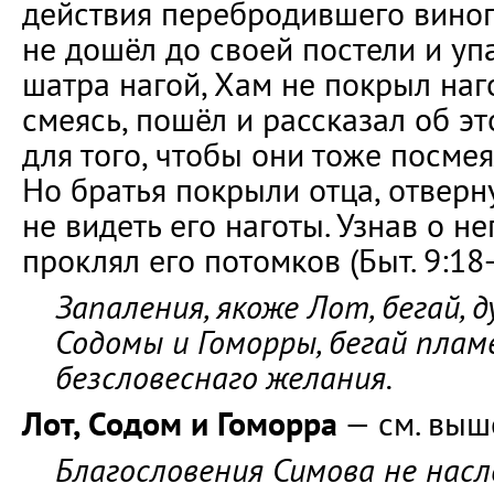
действия перебродившего виног
не дошёл до своей постели и уп
шатра нагой, Хам не покрыл наго
смеясь, пошёл и рассказал об э
для того, чтобы они тоже посмея
Но братья покрыли отца, отверн
не видеть его наготы. Узнав о н
проклял его потомков (Быт. 9:18-
Запаления, якоже Лот, бегай, д
Содомы и Гоморры, бегай плам
безсловеснаго желания.
Лот, Содом и Гоморра
— см. выш
Благословения Симова не насл