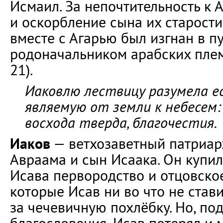
Исмаил. За непочтительность к 
и оскорбление сына их старост
вместе с Агарью был изгнан в пу
родоначальником арабских племё
21).
Иаковлю лествицу разумела ес
являемую от земли к небесем:
восхода тверда, благочестия.
Иаков
— ветхозаветный патриарх
Авраама и сын Исаака. Он купил
Исава первородство и отцовско
которые Исав ни во что не став
за чечевичную похлёбку. Но, по