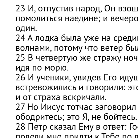
23 И, отпустив народ, Он взош
помолиться наедине; и вечеро
один.
24 А лодка была уже на среди
волнами, потому что ветер бы
25 В четвертую же стражу ноч
идя по морю.
26 И ученики, увидев Его иду
встревожились и говорили: эт
и от страха вскричали.
27 Но Иисус тотчас заговорил 
ободритесь; это Я, не бойтесь.
28 Петр сказал Ему в ответ: Го
повели мне придти к Тебе по 