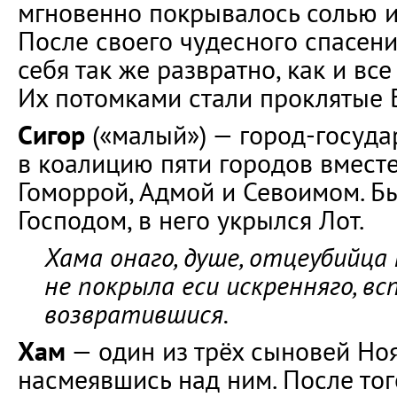
мгновенно покрывалось солью и
После своего чудесного спасени
себя так же развратно, как и вс
Их потомками стали проклятые 
Сигор
(«малый») — город-госуда
в коалицию пяти городов вместе
Гоморрой, Адмой и Севоимом. 
Господом, в него укрылся Лот.
Хама онаго, душе, отцеубийца
не покрыла еси искренняго, вс
возвратившися.
Хам
— один из трёх сыновей Ноя
насмеявшись над ним. После того