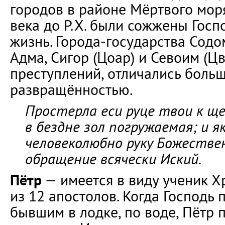
городов в районе Мёртвого мор
века до Р.Х. были сожжены Госп
жизнь. Города-государства Содом
Адма, Сигор (Цоар) и Севоим (Ц
преступлений, отличались боль
развращённостью.
Простерла еси руце твои к ще
в бездне зол погружаемая; и 
человеколюбно руку Божестве
обращение всячески Иский.
Пётр
— имеется в виду ученик Х
из 12 апостолов. Когда Господь 
бывшим в лодке, по воде, Пётр 