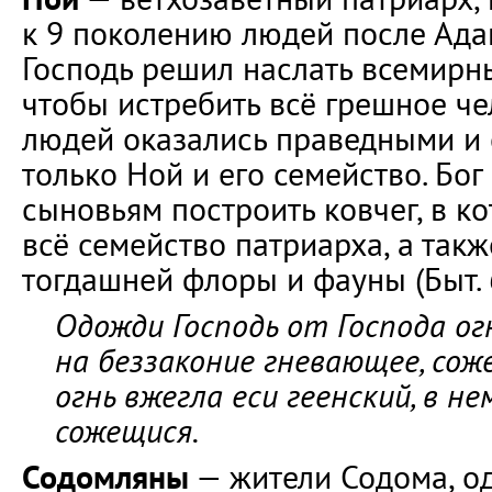
к 9 поколению людей после Адам
Господь решил наслать всемирн
чтобы истребить всё грешное че
людей оказались праведными и 
только Ной и его семейство. Бог
сыновьям построить ковчег, в к
всё семейство патриарха, а так
тогдашней флоры и фауны (Быт. 6
Одожди Господь от Господа ог
на беззаконие гневающее, сож
огнь вжегла еси геенский, в не
сожещися.
Содомляны
— жители Содома, од