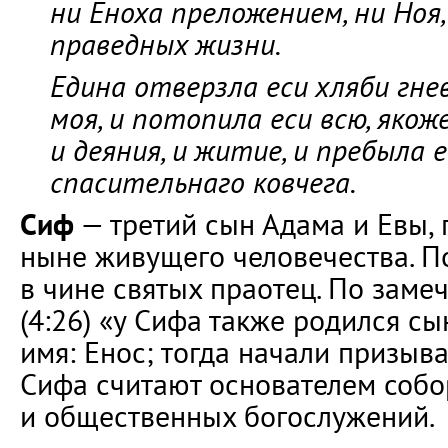
ни Еноха преложением, ни Ноя,
праведных жизни.
Едина отверзла еси хляби гнев
моя, и потопила еси всю, якож
и деяния, и житие, и пребыла е
спасительнаго ковчега.
Сиф
— третий сын Адама и Евы, 
ныне живущего человечества. П
в чине святых праотец. По заме
(4:26) «у Сифа также родился сы
имя: Енос; тогда начали призыва
Сифа считают основателем соб
и общественных богослужений.