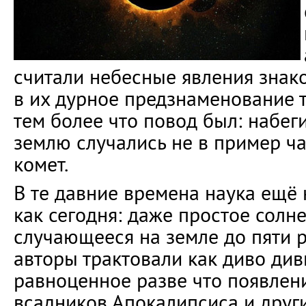
считали небесные явления знак
в их дурное предзнаменование 
тем более что повод был: набег
землю случались не в пример ч
комет.
В те давние времена наука ещё 
как сегодня: даже простое солн
случающееся на земле до пяти р
авторы трактовали как диво див
равноценное разве что появле
всадников Апокалипсиса и друг