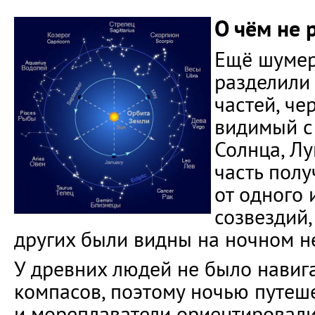
О чём не 
Ещё шумер
разделили 
частей, че
видимый с
Солнца, Лу
часть полу
от одного 
созвездий
других были видны на ночном н
У древних людей не было навиг
компасов, поэтому ночью путеш
и мореплаватели ориентировали