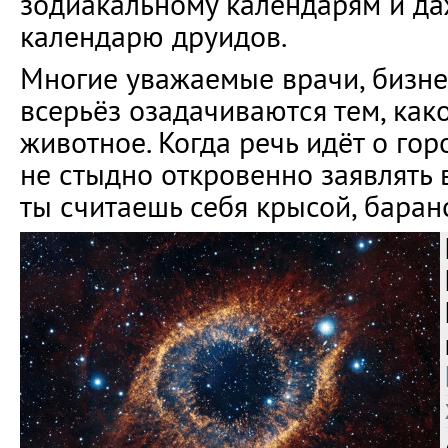
зодиакальному календарям и д
календарю друидов.
Многие уважаемые врачи, бизне
всерьёз озадачиваются тем, как
животное. Когда речь идёт о гор
не стыдно откровенно заявлять в
ты считаешь себя крысой, баран