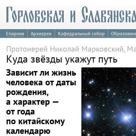
Епархия
Архиереи
Кафедральный собор
Образован
Протоиерей Николай Марковский, М
Куда звёзды укажут путь
Зависит ли жизнь
человека от даты
рождения,
а характер —
от года
по китайскому
календарю