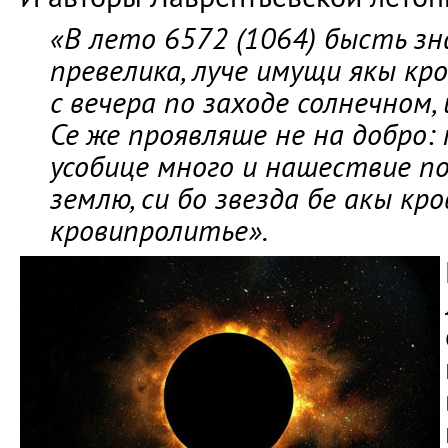
«В лето 6572 (1064) бысть зн
превелика, луче имущи якы кр
с вечера по заходе солнечном,
Се же проявляше не на добро:
усобице много и нашествие по
землю, си бо звезда бе акы кр
кровипролитье».