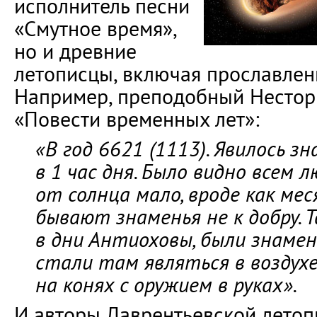
исполнитель песни
«Смутное время»,
но и древние
летописцы, включая прославленн
Например, преподобный Нестор 
«Повести временных лет»:
«В год 6621 (1113). Явилось з
в 1 час дня. Было видно всем 
от солнца мало, вроде как ме
бывают знаменья не к добру. Т
в дни Антиоховы, были знамен
стали там являться в воздух
на конях с оружием в руках».
И авторы Лаврентьевской летоп