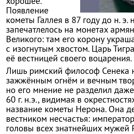
хорошее.
Появление
кометы Галлея в 87 году до н. э. 
запечатлелось на монетах армян
Великого: там его корону украш
с изогнутым хвостом. Царь Тигр
её вестницей своего воцарения.
Лишь римский философ Сенека 
зажжённым огнём и вечным тво
но его мнение не разделил даже
60 г. н.э., видимая в окрестност
название кометы Нерона. Она д
вестником несчастья: император
головы всех знатнейших мужей 