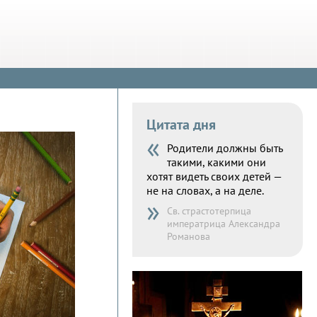
Цитата дня
«
Родители должны быть
такими, какими они
хотят видеть своих детей —
не на словах, а на деле.
»
Св. страстотерпица
императрица Александра
Романова