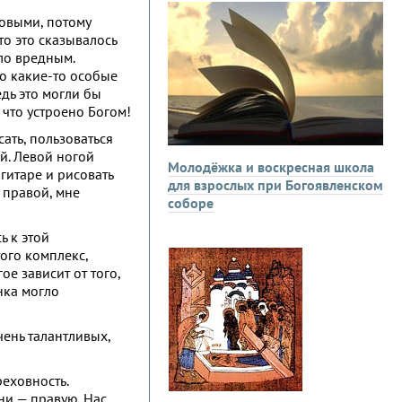
ковыми, потому
то это сказывалось
ло вредным.
о какие-то особые
едь это могли бы
 что устроено Богом!
сать, пользоваться
й. Левой ногой
Молодёжка и воскресная школа
а гитаре и рисовать
для взрослых при Богоявленском
 правой, мне
соборе
ь к этой
того комплекс,
ое зависит от того,
нка могло
чень талантливых,
реховность.
они — правую. Нас