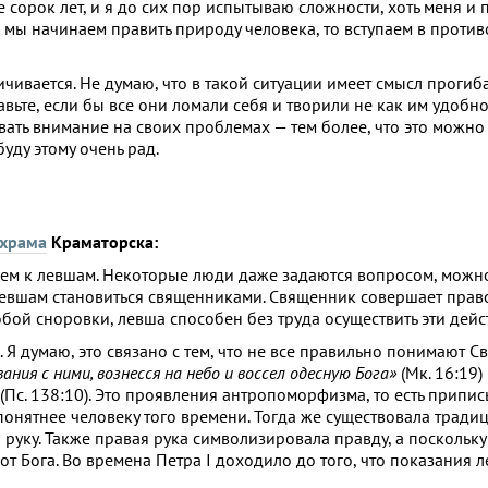
 сорок лет, и я до сих пор испытываю сложности, хоть меня и 
и мы начинаем править природу человека, то вступаем в против
чивается. Не думаю, что в такой ситуации имеет смысл прогиб
те, если бы все они ломали себя и творили не как им удобно
овать внимание на своих проблемах — тем более, что это можно
буду этому очень рад.
 храма
Краматорска:
ием к левшам. Некоторые люди даже задаются вопросом, можно
т левшам становиться священниками. Священник совершает прав
бой сноровки, левша способен без труда осуществить эти дейс
 Я думаю, это связано с тем, что не все правильно понимают 
вания с ними, вознесся на небо и воссел одесную Бога»
(Мк. 16:19)
(Пс. 138:10). Это проявления антропоморфизма, то есть припи
 понятнее человеку того времени. Тогда же существовала тради
руку. Также правая рука символизировала правду, а поскольку
 от Бога. Во времена Петра I доходило до того, что показания 