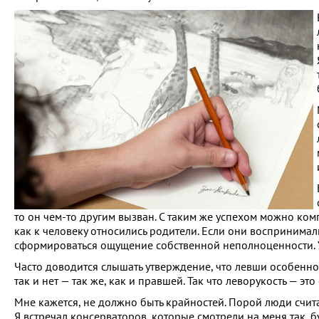
то он чем-то другим вызван. С таким же успехом можно компле
как к человеку относились родители. Если они воспринимали
сформироваться ощущение собственной неполноценности. У
Часто доводится слышать утверждение, что левши особенно 
так и нет — так же, как и правшей. Так что леворукость — 
Мне кажется, не должно быть крайностей. Порой люди счита
Я встречал консерваторов, которые смотрели на меня так, бу