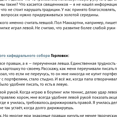
то мы такие? Что касается священников — я не нашёл информаци
что не стоит нарушать традиции. У нас принято благословлять,
ех вопросах нужно придерживаться золотой середины.
кого именно считать левшой. Пол Маккартни, например, пишет 
ипке играл левой. Не считаю, что развитие более слабой руки 
ого кафедрального собора
Горловки:
все правши, а я — переученная левша. Единственная трудность 
ь картошку по-своему. Расскажу, как меня переучивали писать 
зал, что если не переучусь, то он мне никогда не купит портфел
 с портфелями, стало стыдно. И всё же, когда папа отворачивал
ыло удобнее писать, то есть в левую.
вой рукой. Когда играю в боулинг или теннис, делаю удар левой
управляю хором, мне всегда удобнее левой рукой показать акце
е я училась, требовалось дирижировать правой. Я училась дела
не так устаёт, когда долго дирижируешь.
век. Но многие мои знакомые правши ничуть не менее творческие