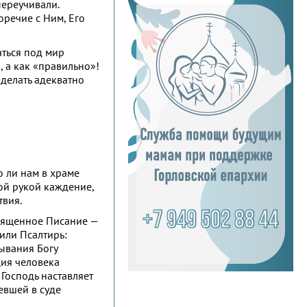
переучивали.
оречие с Ним, Его
аться под мир
, а как «правильно»!
 делать адекватно
 ли нам в храме
ой рукой каждение,
твия.
Священное Писание —
 или Псалтирь:
сывания Богу
ция человека
 Господь наставляет
левшей в суде