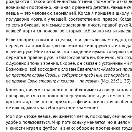
рождаются с такой особенностью. У меня сложности из-за 
возникали постоянно, начиная с раннего детства. Раньше сч
левша — это человек с аномалией. Когда я пришёл в школу,
полушарие мозга, а у левшей, соответственно, правое. Когд
то есть в буквальном смысле заставили писать правой руко
левшей портится почерк, во-вторых, всё равно испытываеш
Если говорить о жизни в целом, то и здесь левшам трудно,
передач в автомобиле, всевозможные инструменты и так да
в левой руке. Мне сказали, что каждение нужно совершать т
держать в правой руке, и благословлять ей. Конечно, это 
с духовной точки зрения. Скорее, он связан с устойчивыми 
Возможно, всё восходит к словам Евангелия:
«Когда же прии
на престоле славы Своей, и соберутся пред Ним все народы; 
по правую Свою сторону, а козлов — по левую»
(Мф. 25:31-33).
Конечно, ничего страшного в необходимости совершать каки
превращается в постоянное переучивание и дискомфорт. Н
креститься, если это не прихоть, а физиологическая особен
не накладывать на себя крестное знамение?
Моя дочь тоже левша, ей живётся легче, поскольку сейчас н
удобно пользоваться. Мир потихоньку меняется, но в целом 
и юности играл в футбол, и знаю: обороне противника трудн