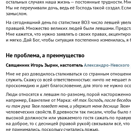
остальных случаях наша жизнь — постоянные трудности. Мне
Мы не переучивали дочь, ведь её Господь такой создал. Есл
замыслом.
На сегодняшний день по статистике ВОЗ число левшей увели
правшей. Множество великих людей были левшами. Представь
Мне кажется, что нужно заявлять о своих правах, акцентир
и мягко. Дай Бог, чтобы ситуация постепенно изменилась, я 
Не проблема, а преимущество
Священник Игорь Зырин, настоятель
Александро-Невского
Мне не раз доводилось сталкиваться со странным отношен
служить. Скажу со всей ответственностью: ничто не мешае
проскомидию и даёт благословение, для этого не нужно осо
Люди относятся к левшам по-разному, порой настороженно.
например, Евангелие от Марка:
«И так Господь, после беседо
«и там рука Твоя поведет меня, и удержит меня десница Твоя»
человеческих свойств. В древности так писали, чтобы было
высокой должности или уважаемого гостя сажать по правую 
на доброе, то с десницей (правой рукой) связывали всё, что
не принимались, поскольку считались ложью.