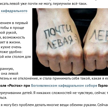
исать левой уже почти не могу, переучили всё-таки.
о кафедрального
плением в первый
 чтобы я проще
вой рукой,
я, возможность
ает в жизни.
 кухне очень
 тоже удобно:
той или столом для
транную,
, она левой
лезнь и не отклонение, и стала принимать себя такой, какая я ес
коле «Росток» при
Богоявленском кафедральном соборе
Горло
ереучивании детей. Я никаких сложностей не чувствую, сейчас
ься.
, я могу без проблем делать многие вещи обеими руками. Сейч