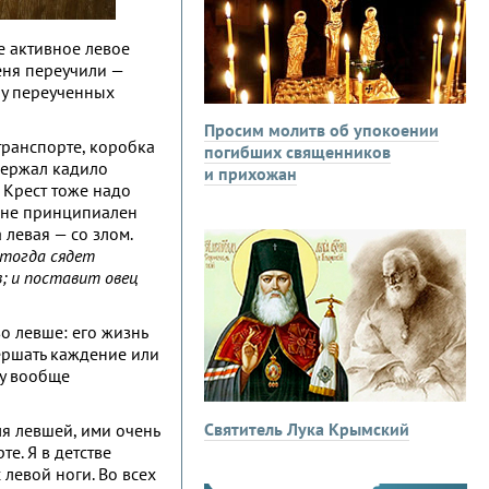
е активное левое
Меня переучили —
 у переученных
Просим молитв об упокоении
транспорте, коробка
погибших священников
держал кадило
и прихожан
. Крест тоже надо
с не принципиален
 левая — со злом.
 тогда сядет
в; и поставит овец
о левше: его жизнь
ершать каждение или
ку вообще
Святитель Лука Крымский
ля левшей, ими очень
е. Я в детстве
 левой ноги. Во всех