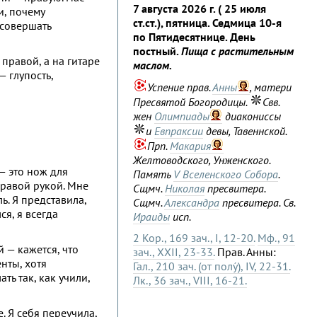
7 августа 2026 г. ( 25 июля
и, почему
ст.ст.), пятница. Седмица 10-я
 совершать
по Пятидесятнице. День
постный.
Пища с растительным
правой, а на гитаре
маслом.
— глупость,
Успение прав.
Анны
, матери
Пресвятой Богородицы.
Свв.
жен
Олимпиады
диакониссы
и
Евпраксии
девы, Тавеннской.
Прп.
Макария
Желтоводского, Унженского.
— это нож для
Память
V Вселенского Собора
.
правой рукой. Мне
Сщмч.
Николая
пресвитера.
ь. Я представила,
Сщмч.
Александра
пресвитера. Св.
ся, я всегда
Ираиды
исп.
2 Кор., 169 зач., I, 12-20.
Мф., 91
 — кажется, что
зач., XXII, 23-33.
Прав. Анны:
нты, хотя
Гал., 210 зач. (от полу́), IV, 22-31.
ть так, как учили,
Лк., 36 зач., VIII, 16-21.
. Я себя переучила,