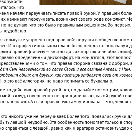
леворукости
италось, что
 меня начали переучивать писать правой рукой. У правшей боле
а их начинают переучивать, возникает своего рода конфликт. 
й, но не думаю, что это было правильным решением. Во-первых,
ь неудобство.
 поскольку всё устроено под правшей: поручни в общественном 
лее. И в профессиональном плане было непросто: поначалу я 
олько правой (почему — внятно до сих пор так и не объяснили)
создавало определённый дискомфорт. На мой взгляд, этот вопро
представлениями о том, что правая сторона связана с добром, а
дет Сын Человеческий во славе Своей и все святые Ангелы с Ним,
и отделит одних от других, как пастырь отделяет овец от козло
 Но это всё аллегория, не надо понимать её буквально.
е-то действия правой рукой нет, но давайте посмотрим, каков
а мой взгляд, совершенно не принципиально, какой рукой сов
ность человека. А если правая рука ампутирована — что, челове
икто никого уже не переучивает. Более того: появились ручки д
быть левшой неудобно. Эта особенность помогает только в спорт
о справиться с левшой, равно как и вратарю остановить удар с