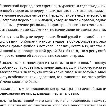
В советский период всех стремились уравнять и сделать одина
левшей старательно переучивали, однако практика показала, ч
на уровне психики человека. Нередко такое вмешательство бы
Я встречал переученных людей, которые писали правой, однак
таланты — умение рисовать, например, — развить не смогли. А в
быть талантливые художники, не начни люди вмешиваться в то,
Меня, слава Богу, не переучивали. Левой рукой мне удобнее пи
столовыми приборами, наносить удары в боксе, рисовать ручко
легче играть в футбол. А вот хлеб нарезать, метать мяч, играть н
мышкой мне проще правой рукой. За счёт того, что я режу хлеб
и проскомидию ей совершать не составляет труда.
Бывает, люди комплексуют из-за того, что они левши. Я отношус
особенности скорее как к преимуществу. Если у кого-то из-за э
ксовать из-за того, что у тебя карие глаза, а не голубые. Мног
 эту особенность как недостаток, то неудивительно, что у ребе
 меня такого не было.
талантливы. Мне приходилось встречать разных левшей, как о
это однозначно не определяющая черта человека.
ют, что быть левшой — это какая-то неполноценность и даже г
дто я делаю что-то греховное, используя левую руку там, где 