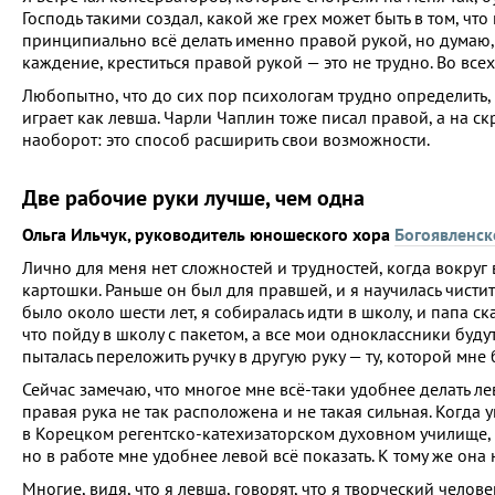
Господь такими создал, какой же грех может быть в том, ч
принципиально всё делать именно правой рукой, но думаю, 
каждение, креститься правой рукой — это не трудно. Во вс
Любопытно, что до сих пор психологам трудно определить, 
играет как левша. Чарли Чаплин тоже писал правой, а на скр
наоборот: это способ расширить свои возможности.
Две рабочие руки лучше, чем одна
Ольга Ильчук, руководитель юношеского хора
Богоявленск
Лично для меня нет сложностей и трудностей, когда вокруг 
картошки. Раньше он был для правшей, и я научилась чистит
было около шести лет, я собиралась идти в школу, и папа ска
что пойду в школу с пакетом, а все мои одноклассники будут
пыталась переложить ручку в другую руку — ту, которой мне б
Сейчас замечаю, что многое мне всё-таки удобнее делать ле
правая рука не так расположена и не такая сильная. Когда 
в Корецком регентско-катехизаторском духовном училище, гд
но в работе мне удобнее левой всё показать. К тому же она 
Многие, видя, что я левша, говорят, что я творческий чело