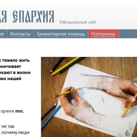
Официальный сайт
ие
Контакты
Гуманитарная помощь
Материалы
м тяжело жить
аничивает
икают в жизни
ёжи нашей
 храма
пос.
 не так
, почему люди