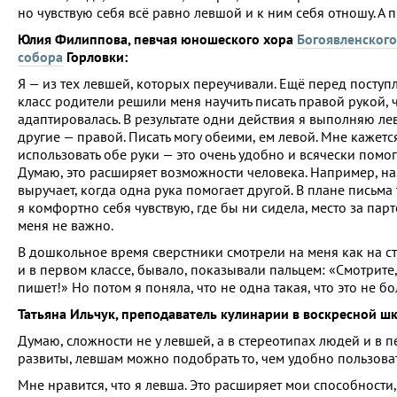
но чувствую себя всё равно левшой и к ним себя отношу. А п
Юлия Филиппова, певчая юношеского хора
Богоявленског
собора
Горловки:
Я — из тех левшей, которых переучивали. Ещё перед посту
класс родители решили меня научить писать правой рукой,
адаптировалась. В результате одни действия я выполняю ле
другие — правой. Писать могу обеими, ем левой. Мне кажетс
использовать обе руки — это очень удобно и всячески помог
Думаю, это расширяет возможности человека. Например, на
выручает, когда одна рука помогает другой. В плане письма
я комфортно себя чувствую, где бы ни сидела, место за пар
меня не важно.
В дошкольное время сверстники смотрели на меня как на с
и в первом классе, бывало, показывали пальцем: «Смотрите
пишет!» Но потом я поняла, что не одна такая, что это не бо
Татьяна Ильчук, преподаватель кулинарии в воскресной ш
Думаю, сложности не у левшей, а в стереотипах людей и в п
развиты, левшам можно подобрать то, чем удобно пользоват
Мне нравится, что я левша. Это расширяет мои способности