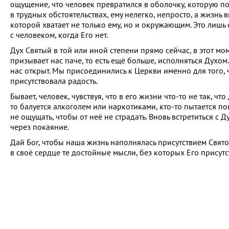
ощущение, что человек превратился в оболочку, которую по
в трудных обстоятельствах, ему нелегко, непросто, а жизнь
которой хватает не только ему, но и окружающим. Это лишь о
с человеком, когда Его нет.
Дух Святый в той или иной степени прямо сейчас, в этот мом
призывает нас паче, то есть ещё больше, исполняться Духом.
нас открыт. Мы присоединились к Церкви именно для того,
присутствовала радость.
Бывает, человек, чувствуя, что в его жизни что-то не так, чт
то балуется алкоголем или наркотиками, кто-то пытается погр
не ощущать, чтобы от неё не страдать. Вновь встретиться 
через покаяние.
Дай Бог, чтобы наша жизнь наполнялась присутствием Свят
в своё сердце те достойные мысли, без которых Его присут