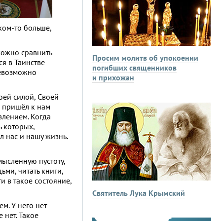
ком-то больше,
зможно сравнить
Просим молитв об упокоении
ся в Таинстве
погибших священников
невозможно
и прихожан
оей силой, Своей
н пришёл к нам
влением. Когда
ь которых,
л нас и нашу жизнь.
мысленную пустоту,
ьми, читать книги,
и в такое состояние,
Святитель Лука Крымский
м. У него нет
 нет. Такое