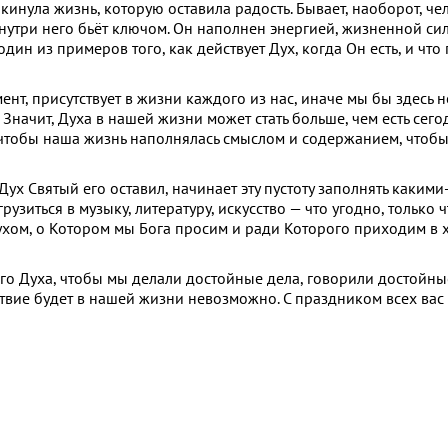
кинула жизнь, которую оставила радость. Бывает, наоборот, че
 внутри него бьёт ключом. Он наполнен энергией, жизненной си
дин из примеров того, как действует Дух, когда Он есть, и чт
ент, присутствует в жизни каждого из нас, иначе мы бы здесь н
 Значит, Духа в нашей жизни может стать больше, чем есть сегод
 чтобы наша жизнь наполнялась смыслом и содержанием, чтобы
о Дух Святый его оставил, начинает эту пустоту заполнять какими
узиться в музыку, литературу, искусство — что угодно, только ч
с Духом, о Котором мы Бога просим и ради Которого приходим 
ого Духа, чтобы мы делали достойные дела, говорили достойны
ствие будет в нашей жизни невозможно. С праздником всех ва