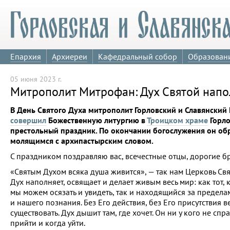
Епархия
Архиереи
Кафедральный собор
Образован
05 июня 2023 г.
Митрополит Митрофан: Дух Святой напо
В День Святого Духа митрополит Горловский и Славянски
совершил
Божественную литургию в
Троицком храме
Горло
престольный праздник. По окончании богослужения он обр
молящимся с архипастырским словом.
С праздником поздравляю вас, всечестные отцы, дорогие бр
«Святым Духом всяка душа живится», — так нам Церковь Свя
Дух наполняет, освящает и делает живым весь мир: как тот,
мы можем осязать и увидеть, так и находящийся за предела
и нашего познания. Без Его действия, без Его присутствия в
существовать. Дух дышит там, где хочет. Он ни у кого не спр
прийти и когда уйти.