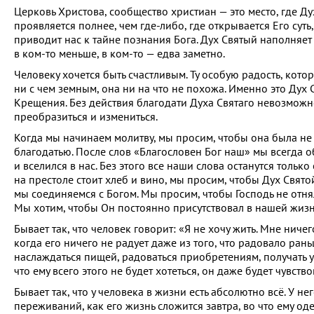
Церковь Христова, сообщество христиан — это место, где Д
проявляется полнее, чем где-либо, где открывается Его суть
приводит нас к тайне познания Бога. Дух Святый наполняет
в ком-то меньше, в ком-то — едва заметно.
Человеку хочется быть счастливым. Ту особую радость, кото
ни с чем земным, она ни на что не похожа. Именно это Дух
Крещения. Без действия благодати Духа Святаго невозможно
преобразиться и измениться.
Когда мы начинаем молитву, мы просим, чтобы она была не 
благодатью. После слов «Благословен Бог наш» мы всегда 
и вселился в нас. Без этого все наши слова останутся тольк
на престоле стоит хлеб и вино, мы просим, чтобы Дух Свят
мы соединяемся с Богом. Мы просим, чтобы Господь не отня
Мы хотим, чтобы Он постоянно присутствовал в нашей жизн
Бывает так, что человек говорит: «Я не хочу жить. Мне ниче
когда его ничего не радует даже из того, что радовало рань
наслаждаться пищей, радоваться приобретениям, получать у
что ему всего этого не будет хотеться, он даже будет чувств
Бывает так, что у человека в жизни есть абсолютно всё. У н
переживаний, как его жизнь сложится завтра, во что ему одет