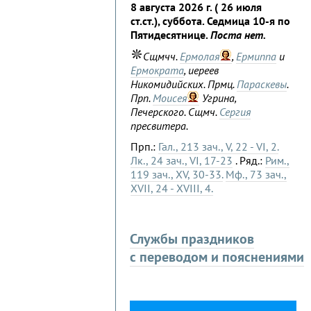
8 августа 2026 г. ( 26 июля
ст.ст.), суббота. Седмица 10-я по
Пятидесятнице.
Поста нет.
Сщмчч.
Ермолая
,
Ермиппа
и
Ермократа
, иереев
Никомидийских. Прмц.
Параскевы
.
Прп.
Моисея
Угрина,
Печерского. Сщмч.
Сергия
пресвитера.
Прп.:
Гал., 213 зач., V, 22 - VI, 2.
Лк., 24 зач., VI, 17-23
. Ряд.:
Рим.,
119 зач., XV, 30-33.
Мф., 73 зач.,
XVII, 24 - XVIII, 4.
Службы праздников
с переводом и пояснениями