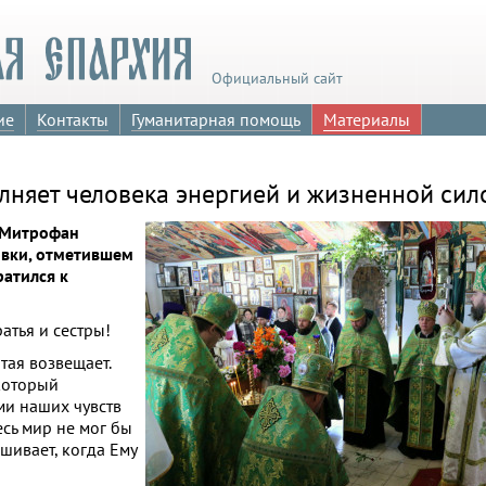
Официальный сайт
ие
Контакты
Гуманитарная помощь
Материалы
лняет человека энергией и жизненной сил
й Митрофан
вки, отметившем
атился к
атья и сестры!
тая возвещает.
 который
ми наших чувств
есь мир не мог бы
ашивает, когда Ему