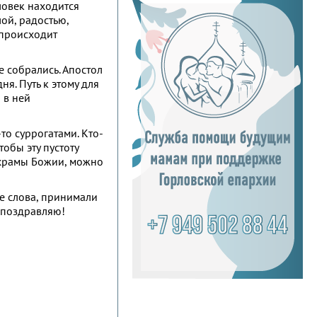
ловек находится
лой, радостью,
о происходит
е собрались. Апостол
ня. Путь к этому для
 в ней
-то суррогатами. Кто-
тобы эту пустоту
в храмы Божии, можно
е слова, принимали
с поздравляю!