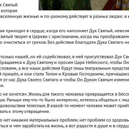
ух Святый
, которая
 вселенную жизнью и по-разному действует в разных людях: в 
рая приходит в сердце, когда его наполняет Дух Святый, нево
 Святый творит в Церкви с христианами, когда мы преображаем
 очиститься от грехов. Без действия благодати Духа Святаго 
только нашей, но ей содействовал, в ней присутствовал Дух Св
обращаемся к Духу Святому и просим Царя Небесного, чтобы О
о словами, а все наши действия будут лишь театральным предста
ой пришёл, и они стали Телом и Кровью Господними, причащаяс
л от нас Духа Своего Святаго и чтобы Он Духом Святым измени
и.
го не хочется». Жизнь для такого человека превращается в бесс
ше. Раньше ему что-то было интересно, хотелось общаться с люд
довольствия телесные. В какой-то момент человек может прийт
овать к этому отвращение.
его нет никаких материальных проблем, нет проблем со здоровье
ься и чем заработать на жизнь, а вот радости в душе и в сердце