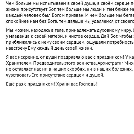
Чем больше мы испытываем в своей душе, в своём сердце п
жизни присутствует Бог, тем больше мы люди и тем ближе м
каждый человек был Богом призван. И чем больше мы бегае
спокойнее нам без Бога, тем дальше мы удаляемся от своег
Мы можем, находясь в теле, принадлежать духовному миру, бы
у младенца к своей матери, и чистое сердце. Дай Бог, чтоб
приближались к нему своим сердцем, ощущали потребность б
навстречу Ему каждый день своей жизни.
Я вас искренне, от души поздравляю вас с праздником! У к
Хранителем. Предводитель этого воинства, Архистратиг Миха
не оставляет нас ни в наших скорбях, ни в наших болезнях,
чувствовать Его присутствие сердцем и душой.
Ещё раз с праздником! Храни вас Господь!