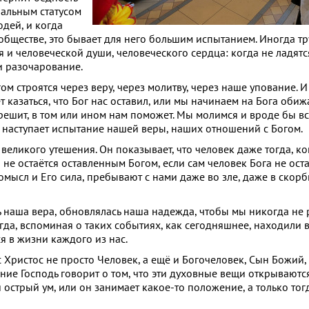
иальным статусом
юдей, и когда
 обществе, это бывает для него большим испытанием. Иногда т
я и человеческой души, человеческого сердца: когда не ладят
и разочарование.
м строятся через веру, через молитву, через наше упование. 
казаться, что Бог нас оставил, или мы начинаем на Бога обижа
 решит, в том или ином нам поможет. Мы молимся и вроде бы вс
нт наступает испытание нашей веры, наших отношений с Богом.
ликого утешения. Он показывает, что человек даже тогда, ког
 не остаётся оставленным Богом, если сам человек Бога не ост
ромысл и Его сила, пребывают с нами даже во зле, даже в скор
ь наша вера, обновлялась наша надежда, чтобы мы никогда не
егда, вспоминая о таких событиях, как сегодняшнее, находили 
я в жизни каждого из нас.
с Христос не просто Человек, а ещё и Богочеловек, Сын Божий
ание Господь говорит о том, что эти духовные вещи открываютс
и острый ум, или он занимает какое-то положение, а только тогд