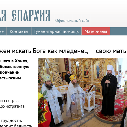
Официальный сайт
ие
Контакты
Гуманитарная помощь
Материалы
ен искать Бога как младенец — свою мать
шего в Хонех,
Божественную
окончании
пастырским
и сестры,
Архистратига
трудности.
терпит бедность