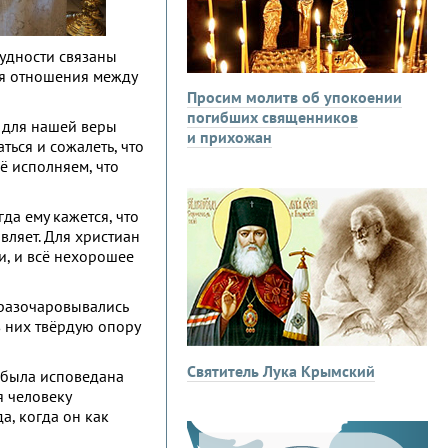
рудности связаны
ся отношения между
Просим молитв об упокоении
погибших священников
И для нашей веры
и прихожан
ться и сожалеть, что
ё исполняем, что
да ему кажется, что
авляет. Для христиан
би, и всё нехорошее
 разочаровывались
в них твёрдую опору
Святитель Лука Крымский
, была исповедана
я человеку
а, когда он как