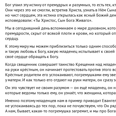
Бог утаил эту истину от премудрых и разумных, то есть тех,
Они через это не смогли, встретив Христа, узнать в Нём Сына 
но чист сердцем, эта истина открылась как ясный Божий ден
исповедовали: «Ты Христос, Сын Бога Живаго».
Мы в сегодняшний день вспоминаем о мире духовном, кото
премудрости, скрыт от всякой плоти и крови, но который о
сердцу.
К этому миру мы можем приблизиться только одним способо
и такую любовь к Богу, какую младенец испытывает к своей
своё сердце обращать к Богу.
Когда священник совершает таинство Крещения над младенц
на руки крёстным, он начинает протестовать против этого в
Крёстные родители его успокаивают, погремушками ему звеня
у матери. И как только его отдают на руки матери, он сразу 
Он это чувствует не своим разумом — он ещё младенец, он н
которые ведомы только ему, он узнаёт, что женщина, которая
Именно поэтому младенцев нам в пример приводит Евангели
не успокаиваясь до тех пор, пока не почувствуем, что Он р
А нам, бывает, какая-то погремушка загремит, и мы про Бог