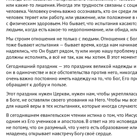
или какие-то лишения. Иногда эти трудности связаны с соц
человека. Человеку очень важно осознавать, кто он среди л
человек теряет или работу, или уважение, или положение в
с физическим здоровьем. Но бывает, что испытания касаютс
людьми, когда есть какое-то недопонимание, или обида, ил
Мы строим отношения не только с людьми. Отношения с Бого
тоже бывают испытания — бывает время, когда нам начинает 
надеялись, что Он будет рядом, ту или иную нашу проблему
должны исполнять, а всё не так, как мы хотим. В этот моме
Сегодняшний праздник — это праздник великой надежды и ве
он в одиночестве и все обстоятельства против него, никогда
очень важно постоянно иметь надежду на то, что Бог, Его п
обращают к добру и пользе.
Этот праздник нужен Церкви, нужен нам, чтобы укреплялас
в Боге, не оставляли своего упования на Него. Чтобы мы вс
для нашей веры в тех испытаниях, которые иногда случаютс
В сегодняшнем евангельском чтении истина о том, что Иису
одним из Его учеников и апостолов. В ответ на это исповед
не потому, что он разумный, что у него есть образование ил
младенец открывает навстречу Богу своё сердце.