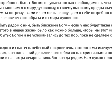
отребность быть с Богом, ощущаем это как необходимость, чем
ы становимся к миру духовному, к своему высокому предназна
м за погремушками и чем меньше ощущаем в себе потребность 
о человеческого образа и от мира духовного.
ть рядом с ним, быть близкими Богу — если у нас будет такая л
ы этого в нашей жизни было как можно больше, чтобы мы этот м
ыть с Богом и не успокаивались до тех пор, пока не сделаем 
аждого из нас есть небесный покровитель, которого мы именуе
ил, в сегодняшний день явил свою близость к христианам и по
 ни в наших разочарованиях. Бог всегда рядом. Нам нужно про