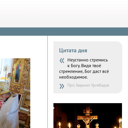
Цитата дня
«
Неустанно стремись
к Богу. Видя твоё
стремление, Бог даст всё
необходимое.
»
Прп. Гавриил Ургебадзе