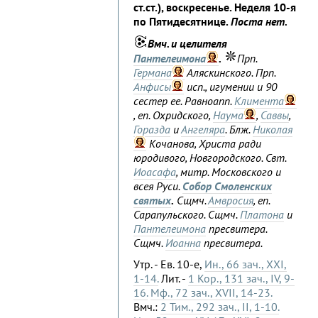
ст.ст.), воскресенье. Неделя 10-я
по Пятидесятнице.
Поста нет.
Вмч. и целителя
Пантелеимона
.
Прп.
Германа
Аляскинского. Прп.
Анфисы
исп., игумении и 90
сестер ее. Равноапп.
Климента
, еп. Охридского,
Наума
,
Саввы
,
Горазда
и
Ангеляра
. Блж.
Николая
Кочанова, Христа ради
юродивого, Новгородского. Свт.
Иоасафа
, митр. Московского и
всея Руси.
Собор Смоленских
святых
.
Сщмч.
Амвросия
, еп.
Сарапульского. Сщмч.
Платона
и
Пантелеимона
пресвитера.
Сщмч.
Иоанна
пресвитера.
Утр. - Ев. 10-е,
Ин., 66 зач., XXI,
1-14.
Лит. -
1 Кор., 131 зач., IV, 9-
16.
Мф., 72 зач., XVII, 14-23.
Вмч.:
2 Тим., 292 зач., II, 1-10.