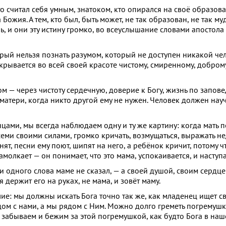
 кто считал себя умным, знатоком, кто опирался на своё образов
Божия. А тем, кто был, быть может, не так образован, не так му
ь, и они эту истину громко, во всеуслышание словами апостола
рый нельзя познать разумом, который не доступен никакой че
ткрывается во всей своей красоте чистому, смиренному, добро
м — через чистоту сердечную, доверие к Богу, жизнь по запо
 матери, когда никто другой ему не нужен. Человек должен нау
ами, мы всегда наблюдаем одну и ту же картину: когда мать 
семи своими силами, громко кричать, возмущаться, выражать не
т, песни ему поют, шипят на него, а ребёнок кричит, потому ч
замолкает — он понимает, что это мама, успокаивается, и наступ
и одного слова маме не сказал, — а своей душой, своим сердце
 держит его на руках, не мама, и зовёт маму.
е: мы должны искать Бога точно так же, как младенец ищет с
ядом с нами, а мы рядом с Ним. Можно долго греметь погремушко
а забываем и бежим за этой погремушкой, как будто Бога в наш