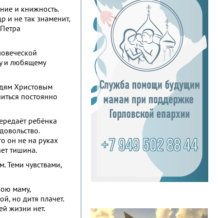
ание и книжность.
др и не так знаменит,
 Петра
ловеческой
му и любящему
ведям Христовым
читься постоянно
передаёт ребёнка
довольство.
то он не на руках
ает тишина.
м. Теми чувствами,
вою маму,
й, но дитя плачет.
ей жизни нет.