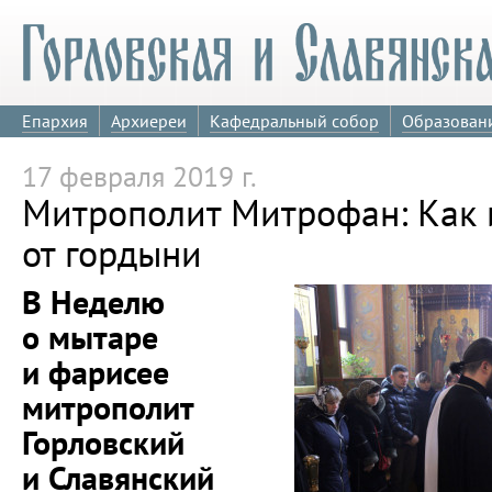
Епархия
Архиереи
Кафедральный собор
Образован
17 февраля 2019 г.
Митрополит Митрофан: Как 
от гордыни
В Неделю
о мытаре
и фарисее
митрополит
Горловский
и Славянский