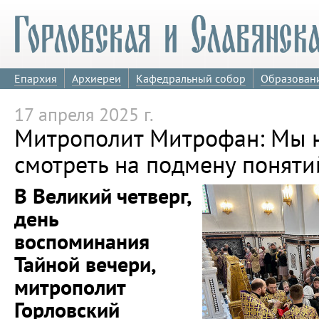
Епархия
Архиереи
Кафедральный собор
Образован
17 апреля 2025 г.
Митрополит Митрофан: Мы 
смотреть на подмену понят
В Великий четверг,
день
воспоминания
Тайной вечери,
митрополит
Горловский