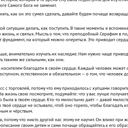
оге Самого Бога не заменит.
ять, как он это сумел сделать, давайте будем почаще возвраща
ной ситуации делать, как поступить. В такие моменты я вспоми
ю жизнь, и святых. Мысль о том, что преподобный Серафим в п
т фундамент, на который можно опереться. Это приводит сердц
ше, внимательно изучать их наследие. Нам нужно чаще привод
ать такими же сильными, как они.
 носителем благодати в своём сердце. Каждый человек может 
доступном, естественном и обязательном — о том, что человек 
с с торговлей, потому что ему приходилось с купцами говорить
На жизнь свою посмотрите, подумайте: что у вас лучше получае
го была в твоём сердце. Кто-то милостыню даёт — давай милост
 твоё сердце не остывало, чтоб оно горело, чтобы благодать и
дным и чёрствым.
, потому что никто другой нас этому не научит. Он влиял при
еописание своим детям и сами почаще обращайтесь к его образ