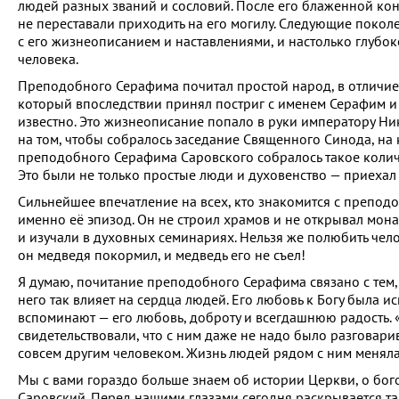
людей разных званий и сословий. После его блаженной к
не переставали приходить на его могилу. Следующие покол
с его жизнеописанием и наставлениями, и настолько глубок
человека.
Преподобного Серафима почитал простой народ, в отличие
который впоследствии принял постриг с именем Серафим и 
известно. Это жизнеописание попало в руки императору Ник
на том, чтобы собралось заседание Священного Синода, на
преподобного Серафима Саровского собралось такое количе
Это были не только простые люди и духовенство — приехал 
Сильнейшее впечатление на всех, кто знакомится с преподо
именно её эпизод. Он не строил храмов и не открывал мон
и изучали в духовных семинариях. Нельзя же полюбить челове
он медведя покормил, и медведь его не съел!
Я думаю, почитание преподобного Серафима связано с тем,
него так влияет на сердца людей. Его любовь к Богу была 
вспоминают — его любовь, доброту и всегдашнюю радость. 
свидетельствовали, что с ним даже не надо было разговари
совсем другим человеком. Жизнь людей рядом с ним менялас
Мы с вами гораздо больше знаем об истории Церкви, о бог
Саровский. Перед нашими глазами сегодня раскрывается та