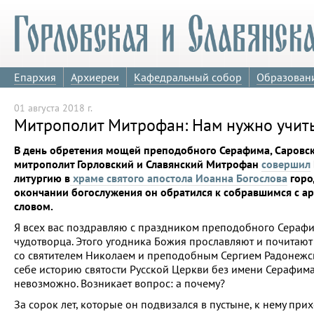
Епархия
Архиереи
Кафедральный собор
Образован
01 августа 2018 г.
Митрополит Митрофан: Нам нужно учить
В день обретения мощей преподобного Серафима, Саровск
митрополит Горловский и Славянский Митрофан
совершил
литургию в
храме святого апостола Иоанна Богослова
горо
окончании богослужения он обратился к собравшимся с а
словом.
Я всех вас поздравляю с праздником преподобного Серафи
чудотворца. Этого угодника Божия прославляют и почитают
со святителем Николаем и преподобным Сергием Радонежск
себе историю святости Русской Церкви без имени Серафим
невозможно. Возникает вопрос: а почему?
За сорок лет, которые он подвизался в пустыне, к нему при