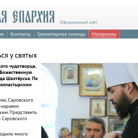
Официальный сайт
ие
Контакты
Гуманитарная помощь
Материалы
ся у святых
ого чудотворца,
Божественную
да Шахтёрска. По
рхипастырским
ма, Саровского
 наравне
им. Представить
а Саровского
ходило много