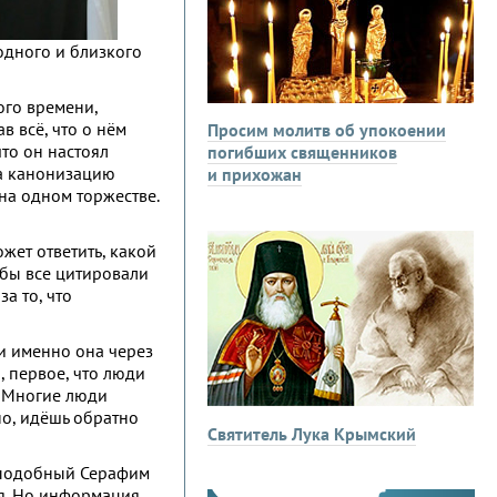
одного и близкого
ого времени,
 всё, что о нём
Просим молитв об упокоении
то он настоял
погибших священников
на канонизацию
и прихожан
на одном торжестве.
жет ответить, какой
 бы все цитировали
а то, что
и именно она через
, первое, что люди
. Многие люди
но, идёшь обратно
Святитель Лука Крымский
реподобный Серафим
ия. Но информация