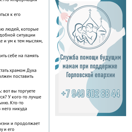
ться к его
наю людей, которые
одобной ситуации
е и ум к тем мыслям,
ить себе на память
стать храмом Духа
должен поставить
: вот вы торгуете
тся? У кого-то лучше
ыню. Кто-то
з него никуда
 жизни и продолжает
у и его