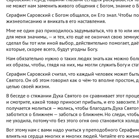
не может нам заменить живого общения с Богом, знание о Б
Серафим Саровский с Богом общался, он Его знал. Чтобы пон
жизнеописанию и вникать в его наставления.
Мне не один раз приходилось задумываться, что в то или и
для меня значимы, — и тех, кто ещё не окончил свою земну
сделал бы тот или иной выбор, действительно помогает, даё
которые, скорее всего, будут угодны Богу.
Нам обязательно нужно о таких людях знать как можно боль
их образы, чтобы, глядя на них, мы могли служить Богу и ст
Серафим Саровский считал, что каждый человек может быть
Святого. Он об этом говорил как о чём-то вполне простом, 
целью своей жизни.
В беседе о стяжании Духа Святого он сравнивает этот процес
и смотрите, какой товар приносит прибыль, и его завозите. 
получается молиться — молись, чтобы благодать Духа Свято
заботится о ближнем — заботься о ближнем. Но следи, чтобы
не уходила, потому что без этого огня оно становится холо
Вот этому нам с вами надо учиться у преподобного Серафима
влиять на сердца многих и многих людей. Читайте его жизн