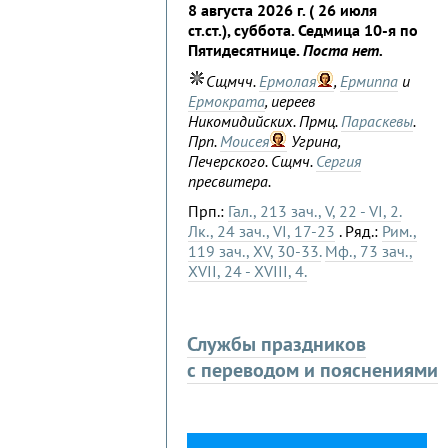
8 августа 2026 г. ( 26 июля
ст.ст.), суббота. Седмица 10-я по
Пятидесятнице.
Поста нет.
Сщмчч.
Ермолая
,
Ермиппа
и
Ермократа
, иереев
Никомидийских. Прмц.
Параскевы
.
Прп.
Моисея
Угрина,
Печерского. Сщмч.
Сергия
пресвитера.
Прп.:
Гал., 213 зач., V, 22 - VI, 2.
Лк., 24 зач., VI, 17-23
. Ряд.:
Рим.,
119 зач., XV, 30-33.
Мф., 73 зач.,
XVII, 24 - XVIII, 4.
Службы праздников
с переводом и пояснениями