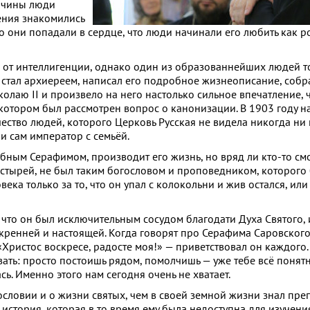
ончины люди
ения знакомились
о они попадали в сердце, что люди начинали его любить как р
 от интеллигенции, однако один из образованнейших людей т
стал архиереем, написал его подробное жизнеописание, собрав
олаю II и произвело на него настолько сильное впечатление, ч
 котором был рассмотрен вопрос о канонизации. В 1903 году 
ство людей, которого Церковь Русская не видела никогда ни 
и сам император с семьёй.
бным Серафимом, производит его жизнь, но вряд ли кто-то смо
астырей, не был таким богословом и проповедником, которого
ка только за то, что он упал с колокольни и жив остался, или з
 что он был исключительным сосудом благодати Духа Святого, 
искренней и настоящей. Когда говорят про Серафима Саровского
«Христос воскресе, радосте моя!» — приветствовал он каждого
вать: просто постоишь рядом, помолчишь — уже тебе всё понят
ь. Именно этого нам сегодня очень не хватает.
ословии и о жизни святых, чем в своей земной жизни знал п
 история, которая в то время ему была недоступна для изучен