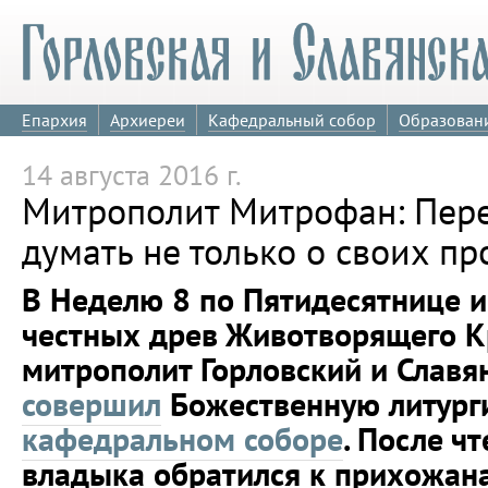
Епархия
Архиереи
Кафедральный собор
Образован
14 августа 2016 г.
Митрополит Митрофан: Пере
думать не только о своих пр
В Неделю 8 по Пятидесятнице и
честных древ Животворящего Кр
митрополит Горловский и Слав
совершил
Божественную литург
кафедральном соборе
. После ч
владыка обратился к прихожан