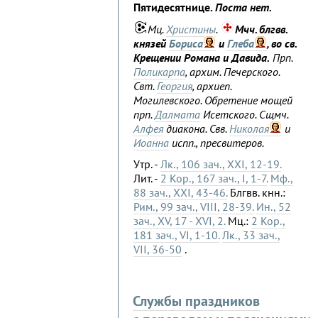
Пятидесятнице.
Поста нет.
Мц.
Христины
.
Мчч. блгвв.
князей
Бориса
и
Глеба
, во св.
Крещении Романа и Давида.
Прп.
Поликарпа
, архим. Печерского.
Свт.
Георгия
, архиеп.
Могилевского. Обретение мощей
прп.
Далмата
Исетского. Сщмч.
Алфея
диакона. Свв.
Николая
и
Иоанна
испп., пресвитеров.
Утр. -
Лк., 106 зач., XXI, 12-19.
Лит. -
2 Кор., 167 зач., I, 1-7.
Мф.,
88 зач., XXI, 43-46.
Блгвв. кнн.:
Рим., 99 зач., VIII, 28-39.
Ин., 52
зач., XV, 17 - XVI, 2.
Мц.:
2 Кор.,
181 зач., VI, 1-10.
Лк., 33 зач.,
VII, 36-50
.
Службы праздников