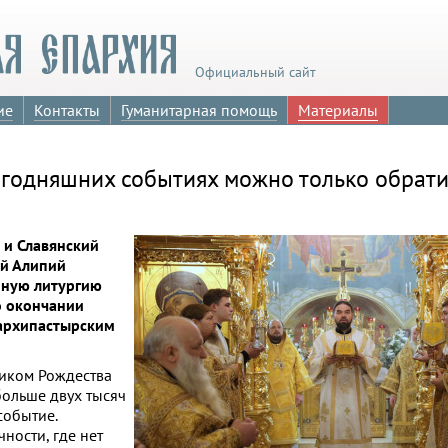
Официальный сайт
ие
Контакты
Гуманитарная помощь
Материалы
егодняшних событиях можно только обрат
 и Славянский
ий Алипий
ную литургию
о окончании
 архипастырским
ником Рождества
больше двух тысяч
событие.
ности, где нет