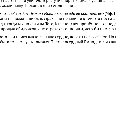
з нас когда-то увидел, переступив порог храма, и услышал в сл
кружали нашу Церковь в дни сегодняшние.
бещал:
«Я создам Церковь Мою, и врата ада не одолеют её»
(Мф. 1
 вами не должно ни быть страха, ни ненависти к тем, кто поступ
да, когда мы похожи на Того, Кто этот свет принёс, только под
в, прощая обидчиков и не отрекаясь от истины, чего бы нам это 
к которым привязывается наше сердце, делают нас слабыми. Но
чём всем нам пусть поможет Премилосердный Господь в эти св