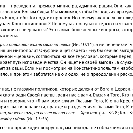
ц — президента, премьер-министра, администрации. Они, как
оваться. Бог им Судья. Мы молимся, чтобы Господь их вразуми
ь Богу, чтобы Господь их простил. Но почему так поступают л
упает Константинополь? Почему так поступают те, кто называет
аконию совершаться? Это самые болезненные вопросы, котор
 ответы.
рый полагает жизнь свою за овец»
(Ин. 10:11), а не перелезает 
йший митрополит Онуфрий ищет своего? Ему бы сейчас выгодн
нной «церкви», согласиться на все те условия, которые перед 
ирает путь исповедничества. Он ищет не своей выгоды, а служит
ает за овцы. Если мы посмотрим на Константинополь, там наоб
ало, и при этом заботятся не о людях, не о преодолении раскол
 нас, не глазами политиков, которые далеки от Бога и Церкви, 
скота ради Своей паствы, ради нас с вами. Глазами Того, Кто 
 и говорил, что «Я вам всем слуга». Глазами Того, Кто на Крест
 призывал к ненависти, вражде и разделениям. Глазами Того, Кто
пола, ни женского, но всяческая во всех — Христос
(Гал. 3:28; Кол. 3
 между собою
(Ин. 13:35).
сё, что происходит вокруг нас, мы никогда не соблазнимся и н