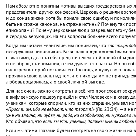
Нам абсолютно понятны мотивы высших государственных ли
представители других конфессий, Церковью решили воспольз
и до конца жизни хотя бы поняли свою ошибку и помолилис
быть на страже канонов, на страже истины? Почему так пост
епископами? Почему церковные люди разрешают этому безз
в сердцах верующих. На эти вопросы больнее всего получать
Когда мы читаем Евангелие, мы понимаем, что
«пастырь доб
неверующих чиновников. Разве наш предстоятель Блаженне
с властями, сделать себя предстоятелем этой новой объединё
и не обращать внимания, о чём думает его паства. Но он изб
пастырем которой поставил его Господь, и душу свою полаг
проявить свою власть над тем, что никогда им не принадлеж
любовь воцарилась, а о своей личной выгоде.
Для нас очень важно смотреть на всё, что происходит вокруг
в вифлеемскую пещеру пришёл и стал Человеком в хлеву для 
ученикам, которые спорили, кто из них старший, умывал ноги
«Прости им, ибо не ведают, что творят!»
(Лк. 23:34), — а не
уже
ни эллина, ни иудея, ни раба, ни свободного, ни мужского 
Кто объявил, что
если вы Мои ученики, должны иметь любовь
Если мы этими глазами будем смотреть на свою жизнь и на в