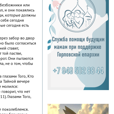
 безбожники или
л, и они покаялись
юди, которые должны
 себя сегодня
ые сегодня есть
через забор во двор
о было согласиться
ней ставят,
 той пастве,
орот. Они пытаются
а, не о том, чтобы
а глазами Того, Кто
на Тайной вечере
е молился:
 говорит, что нет
:11). Глазами Того,
е поколеблемся.