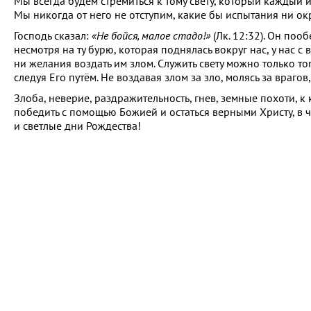
Мы всегда будем стремиться к тому свету, который каждый и
Мы никогда от него не отступим, какие бы испытания ни о
Господь сказал:
«Не бойся, малое стадо!»
(Лк. 12:32). Он поо
несмотря на ту бурю, которая поднялась вокруг нас, у нас с
ни желания воздать им злом. Служить свету можно только тог
следуя Его путём. Не воздавая злом за зло, молясь за враго
Злоба, неверие, раздражительность, гнев, земные похоти, 
победить с помощью Божией и остаться верными Христу, в 
и светлые дни Рождества!