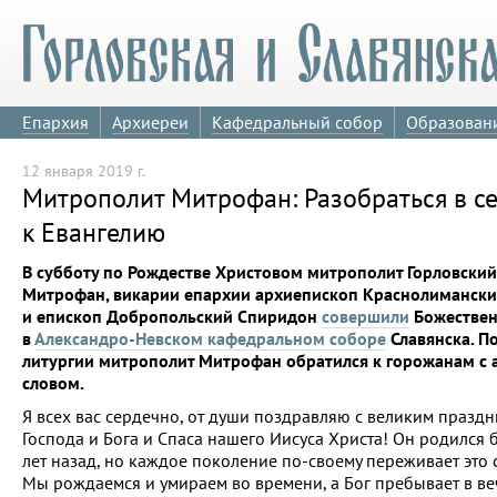
Епархия
Архиереи
Кафедральный собор
Образован
12 января 2019 г.
Митрополит Митрофан: Разобраться в с
к Евангелию
В субботу по Рождестве Христовом митрополит Горловский
Митрофан, викарии епархии архиепископ Краснолиманск
и епископ Добропольский Спиридон
совершили
Божествен
в
Александро-Невском кафедральном соборе
Славянска. П
литургии митрополит Митрофан обратился к горожанам с
словом.
Я всех вас сердечно, от души поздравляю с великим празд
Господа и Бога и Спаса нашего Иисуса Христа! Он родился 
лет назад, но каждое поколение по-своему переживает это 
Мы рождаемся и умираем во времени, а Бог пребывает в веч