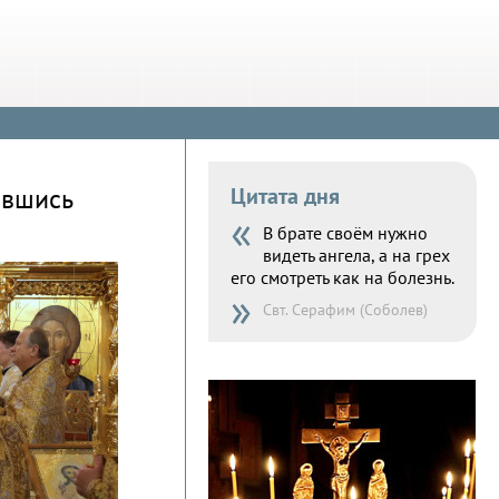
ившись
Цитата дня
«
В брате своём нужно
видеть ангела, а на грех
его смотреть как на болезнь.
»
Свт. Серафим (Соболев)