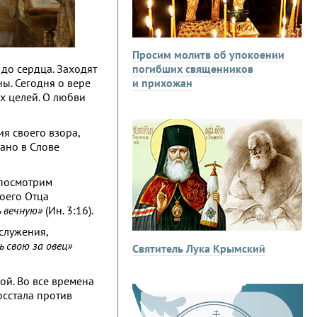
Просим молитв об упокоении
 до сердца. Заходят
погибших священников
ны. Сегодня о вере
и прихожан
х целей. О любви
ия своего взора,
зано в Слове
 посмотрим
воего Отца
ь вечную»
(Ин. 3:16).
 служения,
 свою за овец»
Святитель Лука Крымский
кой. Во все времена
осстала против