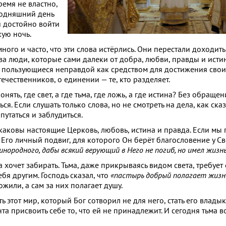
ремя не властно,
годняшний день
и достойно войти
кую ночь.
много и часто, что эти слова истёрлись. Они перестали доходить
лова люди, которые сами далеки от добра, любви, правды и исти
— пользующиеся неправдой как средством для достижения свои
течественников, о единении — те, кто разделяет.
ять, где свет, а где тьма, где ложь, а где истина? Без обращен
я. Если слушать только слова, но не смотреть на дела, как ска
путаться и заблудиться.
 каковы настоящие Церковь, любовь, истина и правда. Если мы
 Его личный подвиг, для которого Он берёт благословение у С
инородного, дабы всякий верующий в Него не погиб, но имел жизн
ьма хочет забирать. Тьма, даже прикрываясь видом света, требует
бя другим. Господь сказал, что
«пастырь добрый полагает жизнь
ожили, а сам за них полагает душу.
ь этот мир, который Бог сотворил не для него, стать его влады
та присвоить себе то, что ей не принадлежит. И сегодня тьма в