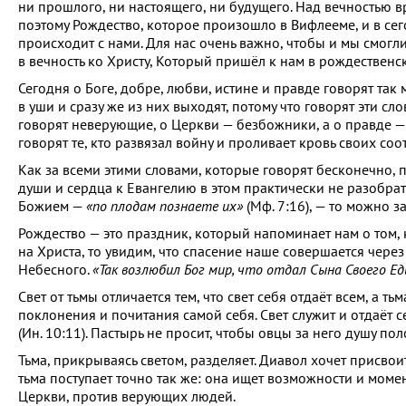
ни прошлого, ни настоящего, ни будущего. Над вечностью в
поэтому Рождество, которое произошло в Вифлееме, и в се
происходит с нами. Для нас очень важно, чтобы и мы смогл
в вечность ко Христу, Который пришёл к нам в рождественс
Сегодня о Боге, добре, любви, истине и правде говорят так 
в уши и сразу же из них выходят, потому что говорят эти с
говорят неверующие, о Церкви — безбожники, а о правде 
говорят те, кто развязал войну и проливает кровь своих соо
Как за всеми этими словами, которые говорят бесконечно, пон
души и сердца к Евангелию в этом практически не разобратьс
Божием —
«по плодам познаете их»
(Мф. 7:16), — то можно за
Рождество — это праздник, который напоминает нам о том,
на Христа, то увидим, что спасение наше совершается через
Небесного.
«Так возлюбил Бог мир, что отдал Сына Своего Ед
Свет от тьмы отличается тем, что свет себя отдаёт всем, а т
поклонения и почитания самой себя. Свет служит и отдаёт се
(Ин. 10:11). Пастырь не просит, чтобы овцы за него душу пол
Тьма, прикрываясь светом, разделяет. Диавол хочет присвоит
тьма поступает точно так же: она ищет возможности и момен
Церкви, против верующих людей.