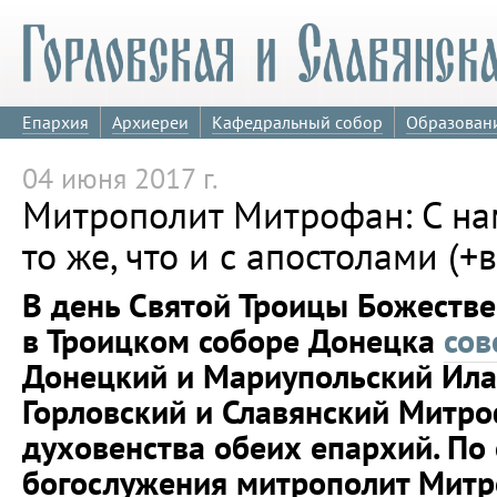
Епархия
Архиереи
Кафедральный собор
Образован
04 июня 2017 г.
Митрополит Митрофан: С на
то же, что и с апостолами (+
В день Святой Троицы Божеств
в Троицком соборе Донецка
сов
Донецкий и Мариупольский Ила
Горловский и Славянский Митро
духовенства обеих епархий. По
богослужения митрополит Митр