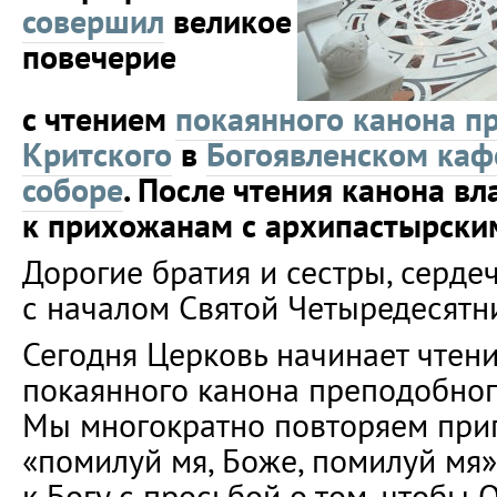
совершил
великое
повечерие
с чтением
покаянного канона п
Критского
в
Богоявленском ка
соборе
. После чтения канона в
к прихожанам с архипастырски
Дорогие братия и сестры, серде
с началом Святой Четыредесятн
Сегодня Церковь начинает чтен
покаянного канона преподобног
Мы многократно повторяем при
«помилуй мя, Боже, помилуй мя
к Богу с просьбой о том, чтобы