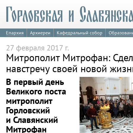
Епархия
Архиереи
Кафедральный собор
Образован
27 февраля 2017 г.
Митрополит Митрофан: Сдел
навстречу своей новой жизн
В первый день
Великого поста
митрополит
Горловский
и Славянский
Митрофан