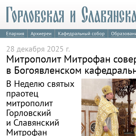
Епархия
Архиереи
Кафедральный собор
Образован
28 декабря 2025 г.
Митрополит Митрофан сове
в Богоявленском кафедраль
В Неделю святых
праотец
митрополит
Горловский
и Славянский
Митрофан