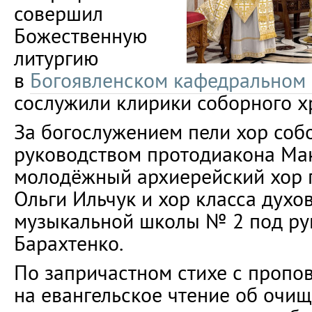
совершил
Божественную
литургию
в
Богоявленском кафедральном
сослужили клирики соборного х
За богослужением пели хор соб
руководством протодиакона Ма
молодёжный архиерейский хор 
Ольги Ильчук и хор класса духо
музыкальной школы № 2 под ру
Барахтенко.
По запричастном стихе с пропо
на евангельское чтение об очи