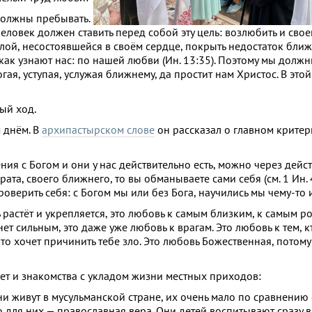
должны пребывать.
человек должен ставить перед собой эту цель: возлюбить и св
ой, несостоявшейся в своём сердце, покрыть недостаток ближн
как узнают нас: по нашей любви (Ин. 13:35). Поэтому мы долж
ая, уступая, услужая ближнему, да простит нам Христос. В этой
ый ход.
 днём. В
архипастырском слове
он рассказал о главном критер
ния с Богом и они у нас действительно есть, можно через дейс
рата, своего ближнего, то вы обманываете сами себя (см. 1 Ин. 
оверить себя: с Богом мы или без Бога, научились мы чему-то 
 растёт и укрепляется, это любовь к самым близким, к самым р
анет сильным, это даже уже любовь к врагам. Это любовь к тем, 
то хочет причинить тебе зло. Это любовь Божественная, потому 
ет и знакомства с укладом жизни местных приходов:
Они живут в мусульманской стране, их очень мало по сравнению
 для них — православная вера. Они детей воспитывают сразу в