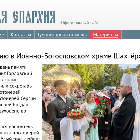
Официальный сайт
ие
Контакты
Гуманитарная помощь
Материалы
ию в Иоанно-Богословском храме Шахтёр
день памяти
лит Горловский
 в
храме
,
жили секретарь
отоиерей
тоиерей Сергий
иерей Богдан
духовенство
лся настоятель
ловка
протоиерей
жёлый труд любви: