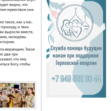
будет видно, что
 этим мужеством они
 такое, как у нас.
 приходу, и твои
ви выросли вместе,
иками, молодёжь
историю.
быть верующим. Такое
то два-три
скажет, что ему
иться Богу, чтобы