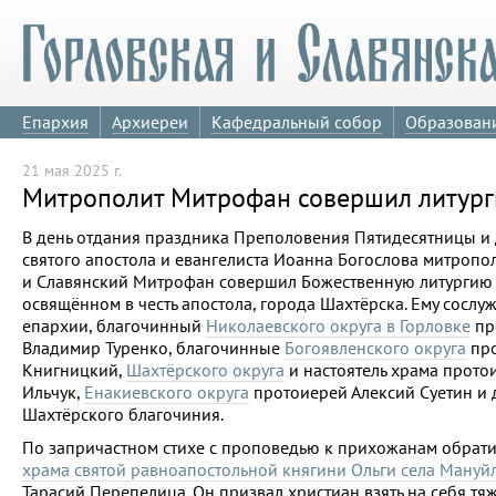
Епархия
Архиереи
Кафедральный собор
Образован
21 мая 2025 г.
Митрополит Митрофан совершил литург
В день отдания праздника Преполовения Пятидесятницы и 
святого апостола и евангелиста Иоанна Богослова митропо
и Славянский Митрофан совершил Божественную литургию
освящённом в честь апостола, города Шахтёрска. Ему сослу
епархии, благочинный
Николаевского округа в Горловке
пр
Владимир Туренко, благочинные
Богоявленского округа
про
Книгницкий,
Шахтёрского округа
и настоятель храма прото
Ильчук,
Енакиевского округа
протоиерей Алексий Суетин и 
Шахтёрского благочиния.
По запричастном стихе с проповедью к прихожанам обрати
храма святой равноапостольной княгини Ольги села Мануй
Тарасий Перепелица. Он призвал христиан взять на себя тя