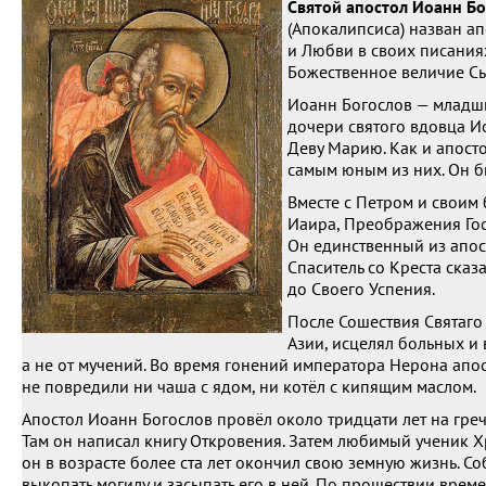
Святой апостол Иоанн Бо
(Апокалипсиса) назван а
и Любви в своих писаниях
Божественное величие Сы
Иоанн Богослов — младши
дочери святого вдовца И
Деву Марию. Как и апост
самым юным из них. Он б
Вместе с Петром и своим
Иаира, Преображения Гос
Он единственный из апост
Спаситель со Креста сказ
до Своего Успения.
После Сошествия Святаго
Азии, исцелял больных и 
а не от мучений. Во время гонений императора Нерона апос
не повредили ни чаша с ядом, ни котёл с кипящим маслом.
Апостол Иоанн Богослов провёл около тридцати лет на гре
Там он написал книгу Откровения. Затем любимый ученик Хр
он в возрасте более ста лет окончил свою земную жизнь. С
выкопать могилу и засыпать его в ней. По прошествии време