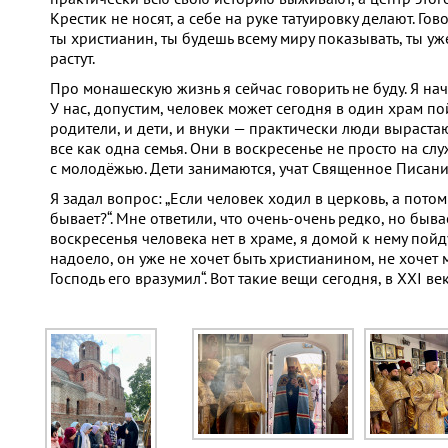
Крестик не носят, а себе на руке татуировку делают. Гов
ты христианин, ты будешь всему миру показывать, ты уже
растут.
Про монашескую жизнь я сейчас говорить не буду. Я нач
У нас, допустим, человек может сегодня в один храм по
родители, и дети, и внуки — практически люди вырастаю
все как одна семья. Они в воскресенье не просто на сл
с молодёжью. Дети занимаются, учат Священное Писание
Я задал вопрос: „Если человек ходил в церковь, а потом
бывает?“. Мне ответили, что очень-очень редко, но бывае
воскресенья человека нет в храме, я домой к нему пойду,
надоело, он уже не хочет быть христианином, не хочет мо
Господь его вразумил“. Вот такие вещи сегодня, в XXI ве