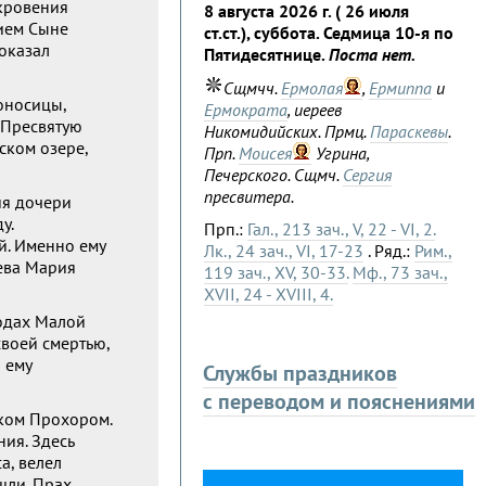
ткровения
8 августа 2026 г. ( 26 июля
жием Сыне
ст.ст.), суббота. Седмица 10-я по
показал
Пятидесятнице.
Поста нет.
Сщмчч.
Ермолая
,
Ермиппа
и
оносицы,
Ермократа
, иереев
 Пресвятую
Никомидийских. Прмц.
Параскевы
.
ском озере,
Прп.
Моисея
Угрина,
Печерского. Сщмч.
Сергия
пресвитера.
ия дочери
у.
Прп.:
Гал., 213 зач., V, 22 - VI, 2.
й. Именно ему
Лк., 24 зач., VI, 17-23
. Ряд.:
Рим.,
Дева Мария
119 зач., XV, 30-33.
Мф., 73 зач.,
XVII, 24 - XVIII, 4.
родах Малой
своей смертью,
 ему
Службы праздников
с переводом и пояснениями
иком Прохором.
ния. Здесь
а, велел
шли. Прах