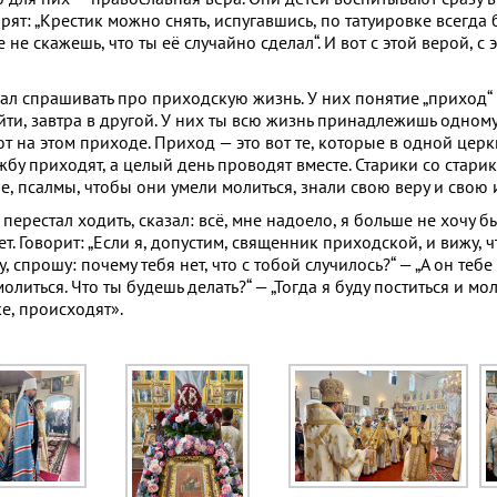
орят: „Крестик можно снять, испугавшись, по татуировке всегда 
 не скажешь, что ты её случайно сделал“. И вот с этой верой, с
ал спрашивать про приходскую жизнь. У них понятие „приход“ не
йти, завтра в другой. У них ты всю жизнь принадлежишь одному
т на этом приходе. Приход — это вот те, которые в одной церк
ужбу приходят, а целый день проводят вместе. Старики со стар
, псалмы, чтобы они умели молиться, знали свою веру и свою 
 перестал ходить, сказал: всё, мне надоело, я больше не хочу 
т. Говорит: „Если я, допустим, священник приходской, и вижу, ч
 спрошу: почему тебя нет, что с тобой случилось?“ — „А он тебе 
литься. Что ты будешь делать?“ — „Тогда я буду поститься и мол
ке, происходят».