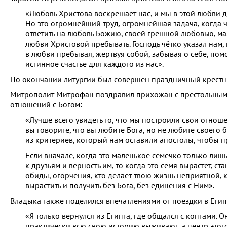
«Любовь Христова воскрешает нас, и мы в этой любви 
Но это огромнейший труд, огромнейшая задача, когда 
ответить на любовь Божию, своей грешной любовью, мал
любви Христовой пребывать. Господь чётко указал нам, 
в любви пребывая, жертвуя собой, забывая о себе, помог
истинное счастье для каждого из нас».
По окончании литургии был совершён праздничный крестн
Митрополит Митрофан поздравил прихожан с престольным
отношений с Богом:
«Лучше всего увидеть то, что мы построили свои отноше
вы говорите, что вы любите Бога, но не любите своего б
из критериев, который нам оставили апостолы, чтобы пр
Если вначале, когда это маленькое семечко только лишь
к друзьям и верность им, то когда это семя вырастет, ст
обиды, огорчения, кто делает твою жизнь неприятной, к
вырастить и получить без Бога, без единения с Ним».
Владыка также поделился впечатлениями от поездки в Егип
«Я только вернулся из Египта, где общался с коптами. 
практически всю свою историю выживают, а центр этого