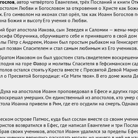
гослов
, автор четвёртого Евангелия, трёх Посланий и книги О
постолом Любви и Богословом за откровения о Христе как Бо
. Его символом на иконах стал орёл, так как Иоанн Богослов 
на Божия и высоту Его учения о Любви.
й брат апостола Иакова, сын Зеведея и Саломии — жены-мир
осифа Обручника, обручившего себе и принявшего в свой дом
олы Пётр с Андреем, Иоанн был простым рыбаком на Генисарет
ыл позван Спасителем и стал самым любимым из Его учеников.
 братом Иаковом он был удостоен стать свидетелем воскрешен
подня на горе Фавор и молитвы Спасителя в Гефсиманском сад
олов остался стоять у Креста вместе с Пресвятой Девой Марие
ал о Пресвятой Богородице: «Се Мати твоя». В его доме жила 
 Духа на апостолов Иоанн проповедовал в Ефесе и других го
воскрешал умерших. Он единственный из апостолов, кто умер 
тола Иоанна привели в Рим, где его осудили на смерть. Однако
ческом острове Патмос, куда был сослан вместе со своим учен
истов возвратился в Ефес, где написал Евангелие и три Посла
обрав своих учеников, апостол Иоанн удалился за пределы Ефес
ни ученики вернулись раскопать могилу, но ничего в ней не на