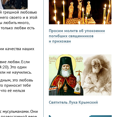
оей грешной любовью
его своего и в этой
ны любить много,
 только любви есть
Просим молитв об упокоении
погибших священников
и прихожан
ии качества наших
твие любви. Если
4:20). Это один
или не научились.
одным, это любовь
кто приносит тебе
что её нельзя
Святитель Лука Крымский
 с мусульманами. Они
 православной вере.