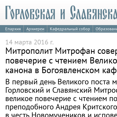
Епархия
Архиереи
Кафедральный собор
Образован
14 марта 2016 г.
Митрополит Митрофан сове
повечерие с чтением Велико
канона в Богоявленском ка
В первый день Великого поста 
Горловский и Славянский Митр
великое повечерие с чтением п
преподобного Андрея Критског
в честь Новомучеников и испов