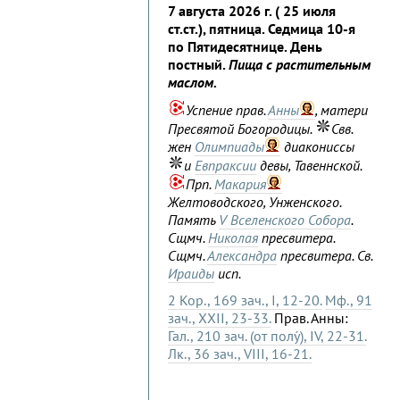
7 августа 2026 г. ( 25 июля
ст.ст.), пятница. Седмица 10-я
по Пятидесятнице. День
постный.
Пища с растительным
маслом.
Успение прав.
Анны
, матери
Пресвятой Богородицы.
Свв.
жен
Олимпиады
диакониссы
и
Евпраксии
девы, Тавеннской.
Прп.
Макария
Желтоводского, Унженского.
Память
V Вселенского Собора
.
Сщмч.
Николая
пресвитера.
Сщмч.
Александра
пресвитера. Св.
Ираиды
исп.
2 Кор., 169 зач., I, 12-20.
Мф., 91
зач., XXII, 23-33.
Прав. Анны:
Гал., 210 зач. (от полу́), IV, 22-31.
Лк., 36 зач., VIII, 16-21.