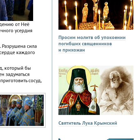
ждению от Неё
ичного усердия
Просим молитв об упокоении
погибших священников
. Разрушена сила
и прихожан
 сердце каждого
уд, который бы
ен задуматься
приготовить сосуд,
Святитель Лука Крымский