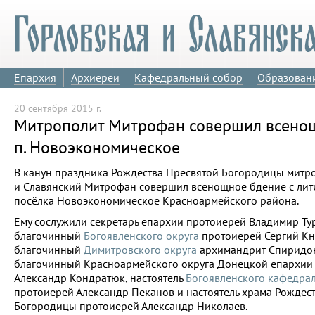
Епархия
Архиереи
Кафедральный собор
Образован
20 сентября 2015 г.
Митрополит Митрофан совершил всенощ
п. Новоэкономическое
В канун праздника Рождества Пресвятой Богородицы митр
и Славянский Митрофан совершил всенощное бдение с лит
посёлка Новоэкономическое Красноармейского района.
Ему сослужили секретарь епархии протоиерей Владимир Ту
благочинный
Богоявленского округа
протоиерей Сергий Кн
благочинный
Димитровского округа
архимандрит Спиридон 
благочинный Красноармейского округа Донецкой епархии
Александр Кондратюк, настоятель
Богоявленского кафедра
протоиерей Александр Пеканов и настоятель храма Рождес
Богородицы протоиерей Александр Николаев.