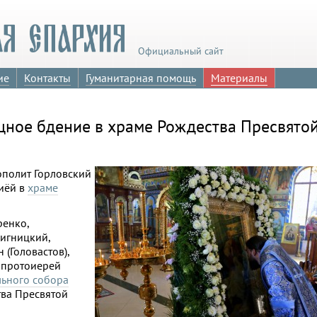
Официальный сайт
ие
Контакты
Гуманитарная помощь
Материалы
ное бдение в храме Рождества Пресвято
ополит Горловский
иёй в
храме
ренко,
игницкий,
(Головастов),
 протоиерей
льного собора
тва Пресвятой