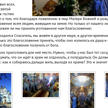
ил всех,
святой
к гостям
л о том, что благодаря появлению в мир Матери Божией и ро
овение всем людям, живущим на земле. Но только от нашего л
сможем ли мы принять уготованное нам благословение:
 родился Спаситель, мы живём в другом мире, в другом времени
лько это благословение принять, чтобы оно излилось на душу и
то благословение получить от Бога.
о приготовить для неё место. Нужно, чтобы у нас был тот сос
мать, что он идёт в храм не отдохнуть, а потрудиться. Он долж
 как я собираюсь дальше жить, выходя из храма? Это и значит 