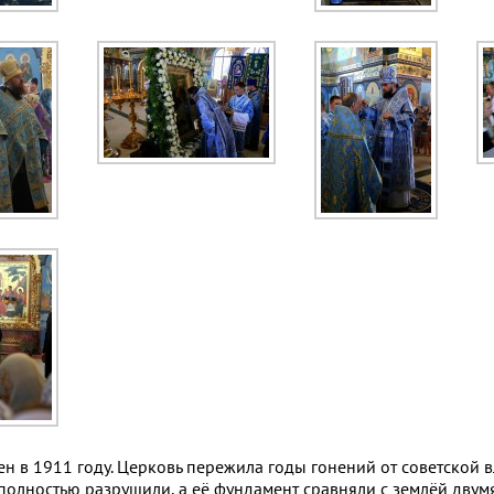
 в 1911 году. Церковь пережила годы гонений от советской в
полностью разрушили, а её фундамент сравняли с землёй двумя