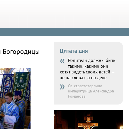
й Богородицы
Цитата дня
«
Родители должны быть
такими, какими они
хотят видеть своих детей —
не на словах, а на деле.
»
Св. страстотерпица
императрица Александра
Романова