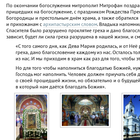
По окончании богослужения митрополит Митрофан поздрав
пришедших на богослужение, с праздником Рождества Пре
Богородицы и престольным днём храма, а также обратился 
и прихожанам с
архипастырским словом
. Владыка напомни
Спасителя было разрушено проклятие греха и дано благосл
зависит, будет ли сила греха разрушена в нашей жизни, и 
«С того самого дня, как Дева Мария родилась, и от Неё
греха, дано благословение каждому из нас. Осталось то
из нас. И мы приходим в храм как раз для того, чтобы э
Но для того чтобы наполниться благодатью Божией, нужн
Господь мог наполнить. Человек должен приучать себя ду
о своей прошедшей жизни, но обязательно и о будущей:
в который нам даётся благодать Божия».