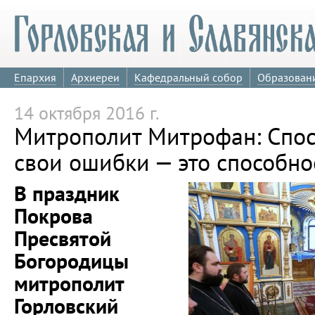
Епархия
Архиереи
Кафедральный собор
Образован
14 октября 2016 г.
Митрополит Митрофан: Спос
свои ошибки — это способно
В праздник
Покрова
Пресвятой
Богородицы
митрополит
Горловский