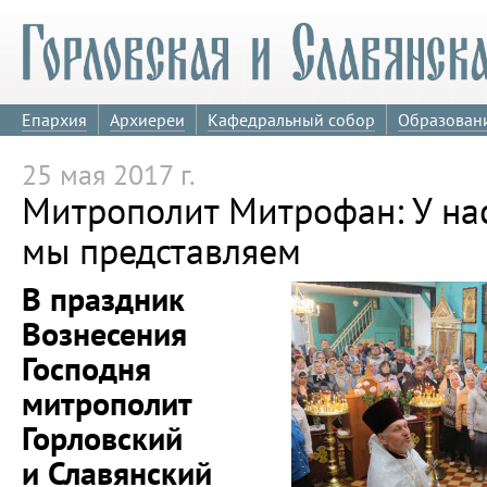
Епархия
Архиереи
Кафедральный собор
Образован
25 мая 2017 г.
Митрополит Митрофан: У нас
мы представляем
В праздник
Вознесения
Господня
митрополит
Горловский
и Славянский