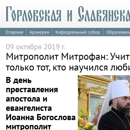
Епархия
Архиереи
Кафедральный собор
Образован
09 октября 2019 г.
Митрополит Митрофан: Учит
только тот, кто научился люб
В день
преставления
апостола и
евангелиста
Иоанна Богослова
митрополит