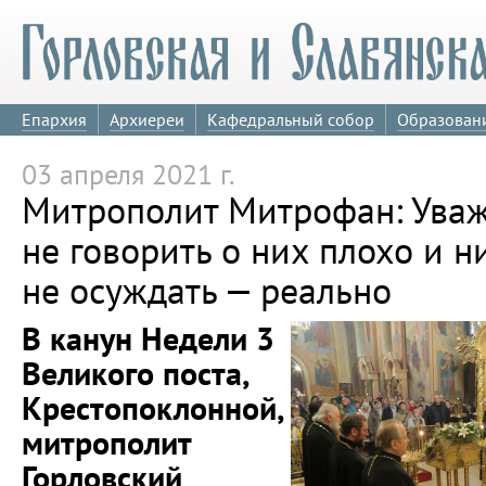
Епархия
Архиереи
Кафедральный собор
Образован
03 апреля 2021 г.
Митрополит Митрофан: Уваж
не говорить о них плохо и н
не осуждать — реально
В канун Недели 3
Великого поста,
Крестопоклонной,
митрополит
Горловский