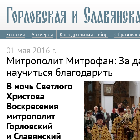
Епархия
Архиереи
Кафедральный собор
Образован
01 мая 2016 г.
Митрополит Митрофан: За д
научиться благодарить
В ночь Светлого
Христова
Воскресения
митрополит
Горловский
и Славянский