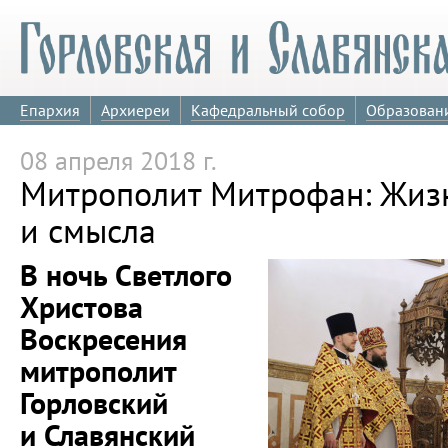
Епархия
Архиереи
Кафедральный собор
Образован
08 апреля 2018 г.
Митрополит Митрофан: Жизн
и смысла
В ночь Светлого
Христова
Воскресения
митрополит
Горловский
и Славянский