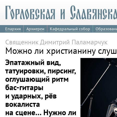
Епархия
Архиереи
Кафедральный собор
Образован
Священник Димитрий Паламарчук
Можно ли христианину слуш
Эпатажный вид,
татуировки, пирсинг,
оглушающий ритм
бас-гитары
и ударных, рёв
вокалиста
на сцене… Нужно ли