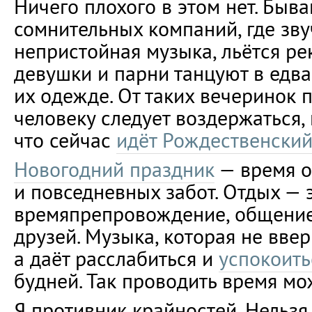
Ничего плохого в этом нет. Быв
сомнительных компаний, где зв
непристойная музыка, льётся ре
девушки и парни танцуют в ед
их одежде. От таких вечеринок
человеку следует воздержаться, 
что сейчас
идёт Рождественский
Новогодний праздник
— время о
и повседневных забот. Отдых — 
времяпрепровождение, общение
друзей. Музыка, которая не ввер
а даёт расслабиться и
успокоить
будней. Так проводить время мож
Я противник крайностей. Нельзя