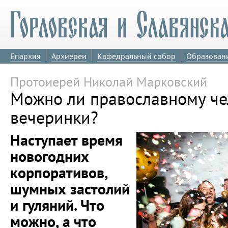
Епархия
Архиереи
Кафедральный собор
Образован
Протоиерей Николай Марковский
Можно ли православному че
вечеринки?
Наступает время
новогодних
корпоративов,
шумных застолий
и гуляний. Что
можно, а что